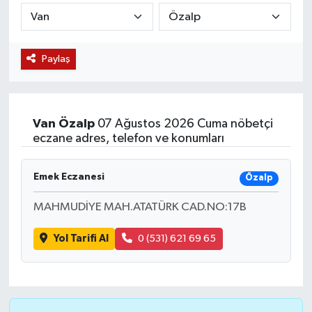
KÜLTÜR SANAT
SARIGÖL
KÖPRÜBAŞI
EKONOMİ
Paylaş
YAŞAM
SARUHANLI
KULA
EĞİTİM
LIFE
SELENDİ
SALİHLİ
KÜLTÜR SANAT
Van
Özalp
07 Ağustos 2026 Cuma nöbetçi
KIRKAĞAÇ
SARIGÖL
SPOR
eczane adres, telefon ve konumları
DEMİRCİ
SARUHANLI
YAŞAM
Emek Eczanesi
Özalp
GÖLMARMARA
ŞEHZADELER
LIFE
MAHMUDİYE MAH.ATATÜRK CAD.NO:17B
GÖRDES
SELENDİ
BİLİM VE TEKNOLOJİ
Yol Tarifi Al
0 (531) 621 69 65
KÖPRÜBAŞI
SOMA
YAZARLAR
SOMA
TURGUTLU
MANİSA'NIN YÖRESEL LEZZETLERİ