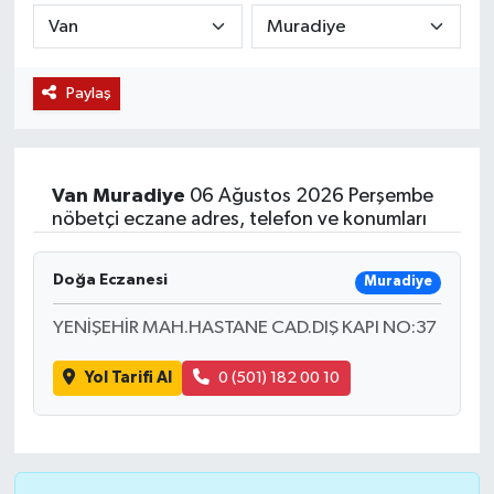
KÜLTÜR SANAT
SARIGÖL
KÖPRÜBAŞI
EKONOMİ
Paylaş
YAŞAM
SARUHANLI
KULA
EĞİTİM
LIFE
SELENDİ
SALİHLİ
KÜLTÜR SANAT
Van
Muradiye
06 Ağustos 2026 Perşembe
KIRKAĞAÇ
SARIGÖL
SPOR
nöbetçi eczane adres, telefon ve konumları
DEMİRCİ
SARUHANLI
YAŞAM
Doğa Eczanesi
Muradiye
GÖLMARMARA
ŞEHZADELER
LIFE
YENİŞEHİR MAH.HASTANE CAD.DIŞ KAPI NO:37
GÖRDES
SELENDİ
BİLİM VE TEKNOLOJİ
Yol Tarifi Al
0 (501) 182 00 10
KÖPRÜBAŞI
SOMA
YAZARLAR
SOMA
TURGUTLU
MANİSA'NIN YÖRESEL LEZZETLERİ