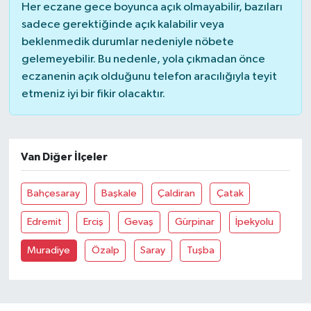
Her eczane gece boyunca açık olmayabilir, bazıları
sadece gerektiğinde açık kalabilir veya
YUNUSEMRE
MANİSA'YI KEŞFET
beklenmedik durumlar nedeniyle nöbete
gelemeyebilir. Bu nedenle, yola çıkmadan önce
TÜRKİYE'DE TREND HABERLER
eczanenin açık olduğunu telefon aracılığıyla teyit
etmeniz iyi bir fikir olacaktır.
ÖZEL HABER
Van Diğer İlçeler
Bahçesaray
Başkale
Çaldiran
Çatak
Edremit
Erciş
Gevaş
Gürpinar
İpekyolu
Muradiye
Özalp
Saray
Tuşba