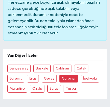
Her eczane gece boyunca açık olmayabilir, bazıları
sadece gerektiğinde açık kalabilir veya
YUNUSEMRE
MANİSA'YI KEŞFET
beklenmedik durumlar nedeniyle nöbete
gelemeyebilir. Bu nedenle, yola çıkmadan önce
TÜRKİYE'DE TREND HABERLER
eczanenin açık olduğunu telefon aracılığıyla teyit
etmeniz iyi bir fikir olacaktır.
ÖZEL HABER
Van Diğer İlçeler
Bahçesaray
Başkale
Çaldiran
Çatak
Edremit
Erciş
Gevaş
Gürpinar
İpekyolu
Muradiye
Özalp
Saray
Tuşba