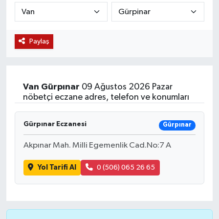
KÜLTÜR SANAT
SARIGÖL
KÖPRÜBAŞI
EKONOMİ
Paylaş
YAŞAM
SARUHANLI
KULA
EĞİTİM
LIFE
SELENDİ
SALİHLİ
KÜLTÜR SANAT
Van
Gürpınar
09 Ağustos 2026 Pazar
KIRKAĞAÇ
SARIGÖL
SPOR
nöbetçi eczane adres, telefon ve konumları
DEMİRCİ
SARUHANLI
YAŞAM
Gürpınar Eczanesi
Gürpınar
GÖLMARMARA
ŞEHZADELER
LIFE
Akpınar Mah. Milli Egemenlik Cad.No:7 A
GÖRDES
SELENDİ
BİLİM VE TEKNOLOJİ
Yol Tarifi Al
0 (506) 065 26 65
KÖPRÜBAŞI
SOMA
YAZARLAR
SOMA
TURGUTLU
MANİSA'NIN YÖRESEL LEZZETLERİ