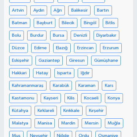
Artvin
Aydın
Ağrı
Balıkesir
Bartın
YUNUSEMRE
MANİSA'YI KEŞFET
Batman
Bayburt
Bilecik
Bingöl
Bitlis
TÜRKİYE'DE TREND HABERLER
Bolu
Burdur
Bursa
Denizli
Diyarbakır
ÖZEL HABER
Düzce
Edirne
Elazığ
Erzincan
Erzurum
Eskişehir
Gaziantep
Giresun
Gümüşhane
Hakkari
Hatay
Isparta
Iğdır
Kahramanmaraş
Karabük
Karaman
Kars
Kastamonu
Kayseri
Kilis
Kocaeli
Konya
Kütahya
Kırklareli
Kırıkkale
Kırşehir
Malatya
Manisa
Mardin
Mersin
Muğla
Muş
Nevşehir
Niğde
Ordu
Osmaniye