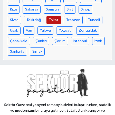
Rize
Sakarya
Samsun
Siirt
Sinop
Sivas
Tekirdağ
Tokat
Trabzon
Tunceli
Uşak
Van
Yalova
Yozgat
Zonguldak
Çanakkale
Çankırı
Çorum
İstanbul
İzmir
Şanlıurfa
Şırnak
Sektör Gazetesi yepyeni temasıyla sizleri buluştururken, sadelik
ve modernizmi bir araya getiriyor. Şatafattan kaçınıyor ve