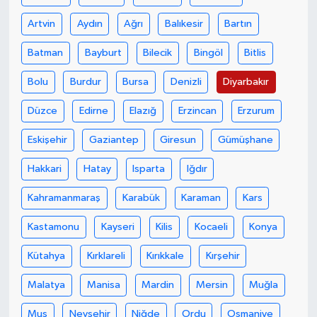
Artvin
Aydın
Ağrı
Balıkesir
Bartın
YUNUSEMRE
MANİSA'YI KEŞFET
Batman
Bayburt
Bilecik
Bingöl
Bitlis
TÜRKİYE'DE TREND HABERLER
Bolu
Burdur
Bursa
Denizli
Diyarbakır
ÖZEL HABER
Düzce
Edirne
Elazığ
Erzincan
Erzurum
Eskişehir
Gaziantep
Giresun
Gümüşhane
Hakkari
Hatay
Isparta
Iğdır
Kahramanmaraş
Karabük
Karaman
Kars
Kastamonu
Kayseri
Kilis
Kocaeli
Konya
Kütahya
Kırklareli
Kırıkkale
Kırşehir
Malatya
Manisa
Mardin
Mersin
Muğla
Muş
Nevşehir
Niğde
Ordu
Osmaniye