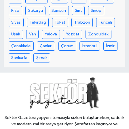
Rize
Sakarya
Samsun
Siirt
Sinop
Sivas
Tekirdağ
Tokat
Trabzon
Tunceli
Uşak
Van
Yalova
Yozgat
Zonguldak
Çanakkale
Çankırı
Çorum
İstanbul
İzmir
Şanlıurfa
Şırnak
Sektör Gazetesi yepyeni temasıyla sizleri buluştururken, sadelik
ve modernizmi bir araya getiriyor. Şatafattan kaçınıyor ve