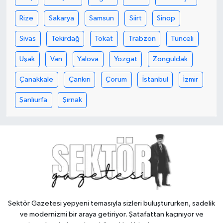
Rize
Sakarya
Samsun
Siirt
Sinop
Sivas
Tekirdağ
Tokat
Trabzon
Tunceli
Uşak
Van
Yalova
Yozgat
Zonguldak
Çanakkale
Çankırı
Çorum
İstanbul
İzmir
Şanlıurfa
Şırnak
Sektör Gazetesi yepyeni temasıyla sizleri buluştururken, sadelik
ve modernizmi bir araya getiriyor. Şatafattan kaçınıyor ve