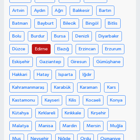
Artvin
Aydın
Ağrı
Balıkesir
Bartın
YUNUSEMRE
MANİSA'YI KEŞFET
Batman
Bayburt
Bilecik
Bingöl
Bitlis
TÜRKİYE'DE TREND HABERLER
Bolu
Burdur
Bursa
Denizli
Diyarbakır
ÖZEL HABER
Düzce
Edirne
Elazığ
Erzincan
Erzurum
Eskişehir
Gaziantep
Giresun
Gümüşhane
Hakkari
Hatay
Isparta
Iğdır
Kahramanmaraş
Karabük
Karaman
Kars
Kastamonu
Kayseri
Kilis
Kocaeli
Konya
Kütahya
Kırklareli
Kırıkkale
Kırşehir
Malatya
Manisa
Mardin
Mersin
Muğla
Muş
Nevşehir
Niğde
Ordu
Osmaniye