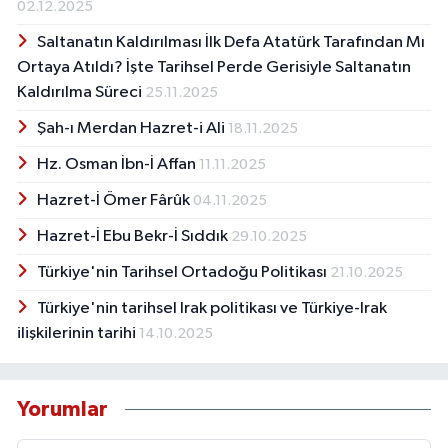
02.12.2025
Saltanatın Kaldırılması İlk Defa Atatürk Tarafından Mı
Ortaya Atıldı? İşte Tarihsel Perde Gerisiyle Saltanatın
Kaldırılma Süreci
25.11.2025
Şah-ı Merdan Hazret-i Ali
18.11.2025
Hz. Osman İbn-İ Affan
11.11.2025
Hazret-İ Ömer Fârûk
04.11.2025
Hazret-İ Ebu Bekr-İ Sıddık
29.10.2025
Türkiye'nin Tarihsel Ortadoğu Politikası
21.10.2025
Türkiye'nin tarihsel Irak politikası ve Türkiye-Irak
ilişkilerinin tarihi
14.10.2025
Yorumlar