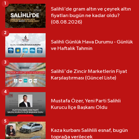
1
Salihli’de gram altın ve çeyrek altın
fiyatları bugün ne kadar oldu?
(08.08.2026)
2
Salihli Günlük Hava Durumu - Günlük
ve Haftalık Tahmin
3
Salihli'de Zincir Marketlerin Fiyat
Karşılaştırması (Güncel Liste)
4
Mustafa Özer, Yeni Parti Salihli
Kurucu İlçe Başkanı Oldu
5
Kaza kurbanı Salihlili esnaf, bugün
toprağa verilecek