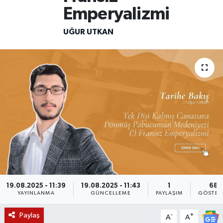
Emperyalizmi
KÜLTÜR SANAT
SARIGÖL
KÖPRÜBAŞI
EKONOMİ
UĞUR UTKAN
YAŞAM
SARUHANLI
KULA
EĞİTİM
LIFE
SELENDİ
SALİHLİ
KÜLTÜR SANAT
KIRKAĞAÇ
SARIGÖL
SPOR
DEMİRCİ
SARUHANLI
YAŞAM
GÖLMARMARA
ŞEHZADELER
LIFE
GÖRDES
SELENDİ
BİLİM VE TEKNOLOJİ
19.08.2025 - 11:39
19.08.2025 - 11:43
1
68
YAYINLANMA
GÜNCELLEME
PAYLAŞIM
GÖSTER
KÖPRÜBAŞI
SOMA
YAZARLAR
Paylaş
-
+
A
A
SOMA
TURGUTLU
MANİSA'NIN YÖRESEL LEZZETLERİ