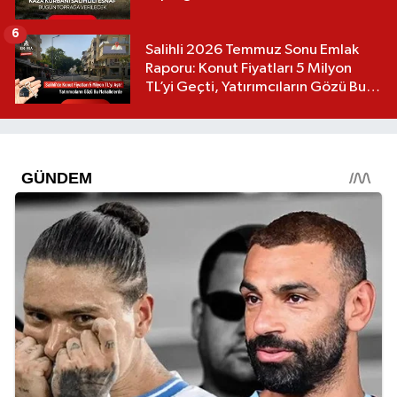
6
Salihli 2026 Temmuz Sonu Emlak
Raporu: Konut Fiyatları 5 Milyon
TL’yi Geçti, Yatırımcıların Gözü Bu
Mahallelerde