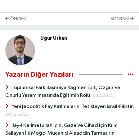
ÖNCEKI
SONRAKI
Uğur Utkan
Yazarın Diğer Yazıları
Toplumsal Farklılaşmaya Rağmen Eşit, Özgür Ve
Onurlu Yaşam İnşasında Eğitimin Rolü
16.12.2025
Yeni Jeopolitik Fay Kırılmalarını Tetikleyen İsrail-Filistin
09.12.2025
İlay-I Kelimetullah İçin, Gaza Ve Cihad İçin Kılıç
Sallayan İlk Moğol Mücahid Alaaddin Tarmaşirin