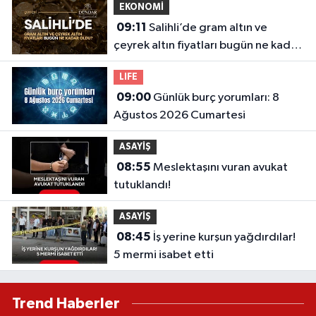
EKONOMİ
09:11
Salihli’de gram altın ve
çeyrek altın fiyatları bugün ne kadar
oldu? (08.08.2026)
LIFE
09:00
Günlük burç yorumları: 8
Ağustos 2026 Cumartesi
ASAYİŞ
08:55
Meslektaşını vuran avukat
tutuklandı!
ASAYİŞ
08:45
İş yerine kurşun yağdırdılar!
5 mermi isabet etti
Trend Haberler