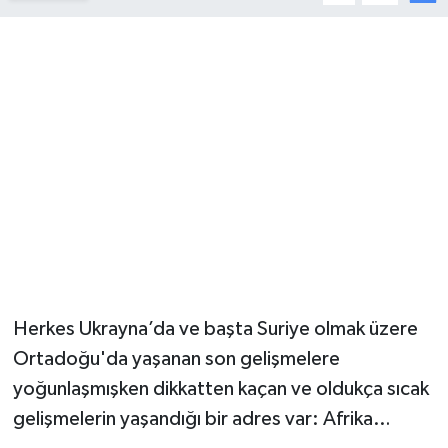
YUNUSEMRE
MANİSA'YI KEŞFET
TÜRKİYE'DE TREND HABERLER
ÖZEL HABER
Herkes Ukrayna’da ve başta Suriye olmak üzere
Ortadoğu'da yaşanan son gelişmelere
yoğunlaşmışken dikkatten kaçan ve oldukça sıcak
gelişmelerin yaşandığı bir adres var: Afrika…