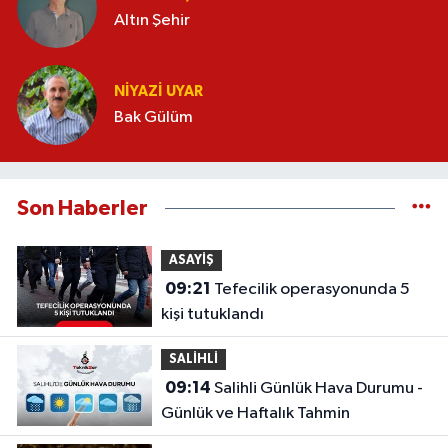
Altın Şehir
NIYAZI UYAR
Bak Gülüm
Son Haberler
ASAYİŞ
09:21
Tefecilik operasyonunda 5
kişi tutuklandı
SALİHLİ
09:14
Salihli Günlük Hava Durumu -
Günlük ve Haftalık Tahmin