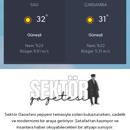
SALI
ÇARŞAMBA
°
°
32
31
Güneşli
Güneşli
Nem: %23
Nem: %22
Rüzgar: 6.61 m/s
Rüzgar: 5.31 m/s
Sektör Gazetesi yepyeni temasıyla sizleri buluştururken, sadelik
ve modernizmi bir araya getiriyor. Şatafattan kaçınıyor ve
insanlara haber okuyabilecekleri bir altyapı sunuyor.