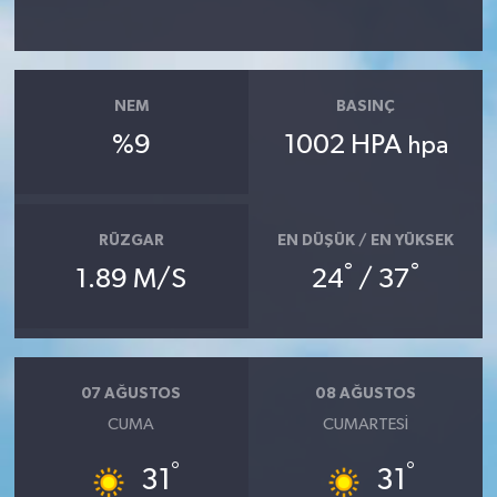
YUNUSEMRE
MANİSA'YI KEŞFET
TÜRKİYE'DE TREND HABERLER
NEM
BASINÇ
%9
1002 HPA
hpa
ÖZEL HABER
RÜZGAR
EN DÜŞÜK / EN YÜKSEK
°
°
1.89 M/S
24
/ 37
07 AĞUSTOS
08 AĞUSTOS
CUMA
CUMARTESI
°
°
31
31