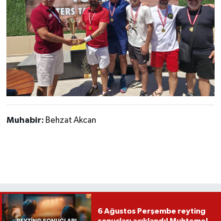
Muhabir:
Behzat Akcan
6 Ağustos Perşembe reyting
sonuçları açıklandı! Muhtemel