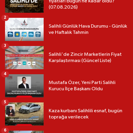
fiyatları bugün ne kadar oldu?
(07.08.2026)
2
Salihli Günlük Hava Durumu - Günlük
ve Haftalık Tahmin
3
Salihli'de Zincir Marketlerin Fiyat
Karşılaştırması (Güncel Liste)
4
Mustafa Özer, Yeni Parti Salihli
Kurucu İlçe Başkanı Oldu
5
Kaza kurbanı Salihlili esnaf, bugün
toprağa verilecek
6