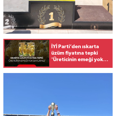
İYİ Parti’den ıskarta
üzüm fiyatına tepki
'Üreticinin emeği yok
sayılamaz'