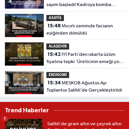
sayım başladı! Kadroya bomba
isimler dahil oldu
ASAYİŞ
15:48
Mıcırlı zeminde facianın
eşiğinden dönüldü
ALAŞEHİR
15:42
İYİ Parti’den ıskarta üzüm
fiyatına tepki 'Üreticinin emeği yok
sayılamaz'
EKONOMİ
15:34
MESKOB Ağustos Ayı
Toplantısı Salihli’de Gerçekleştirildi
Trend Haberler
1
Salihli’de gram altın ve çeyrek altın