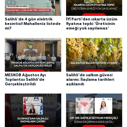
Salihli'de 4 gün elektrik
İYİ Parti’den ıskarta üzüm
kesintisi! Mahalleniz listede
fiyatına tepki 'Üreticinin
mi?
emeği yok sayılamaz'
MESKOB Ağustos Ayı
Salihli'de salkım güvesi
Toplantısı Salihli’de
alarmı: İlaçlama tarihleri
Gerçekleştirildi
açıklandı