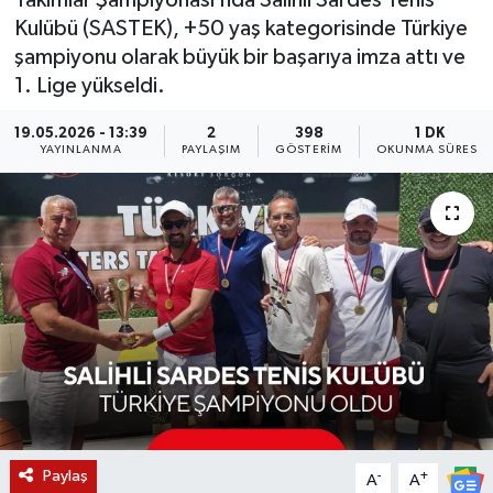
Takımlar Şampiyonası’nda Salihli Sardes Tenis
Kulübü (SASTEK), +50 yaş kategorisinde Türkiye
KÜLTÜR SANAT
SARIGÖL
KÖPRÜBAŞI
EKONOMİ
şampiyonu olarak büyük bir başarıya imza attı ve
1. Lige yükseldi.
YAŞAM
SARUHANLI
KULA
EĞİTİM
19.05.2026 - 13:39
2
398
1 DK
LIFE
SELENDİ
SALİHLİ
KÜLTÜR SANAT
YAYINLANMA
PAYLAŞIM
GÖSTERIM
OKUNMA SÜRESI
KIRKAĞAÇ
SARIGÖL
SPOR
DEMİRCİ
SARUHANLI
YAŞAM
GÖLMARMARA
ŞEHZADELER
LIFE
GÖRDES
SELENDİ
BİLİM VE TEKNOLOJİ
KÖPRÜBAŞI
SOMA
YAZARLAR
Paylaş
-
+
A
A
SOMA
TURGUTLU
MANİSA'NIN YÖRESEL LEZZETLERİ