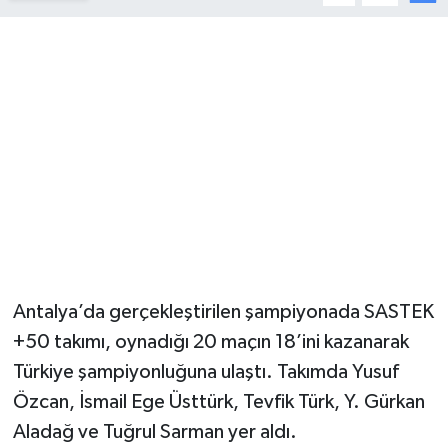
YUNUSEMRE
MANİSA'YI KEŞFET
TÜRKİYE'DE TREND HABERLER
ÖZEL HABER
Antalya’da gerçekleştirilen şampiyonada SASTEK
+50 takımı, oynadığı 20 maçın 18’ini kazanarak
Türkiye şampiyonluğuna ulaştı. Takımda Yusuf
Özcan, İsmail Ege Üsttürk, Tevfik Türk, Y. Gürkan
Aladağ ve Tuğrul Sarman yer aldı.