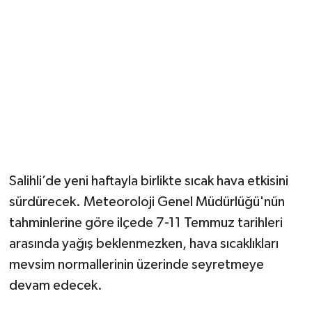
YUNUSEMRE
MANİSA'YI KEŞFET
TÜRKİYE'DE TREND HABERLER
ÖZEL HABER
Salihli’de yeni haftayla birlikte sıcak hava etkisini
sürdürecek. Meteoroloji Genel Müdürlüğü'nün
tahminlerine göre ilçede 7-11 Temmuz tarihleri
arasında yağış beklenmezken, hava sıcaklıkları
mevsim normallerinin üzerinde seyretmeye
devam edecek.