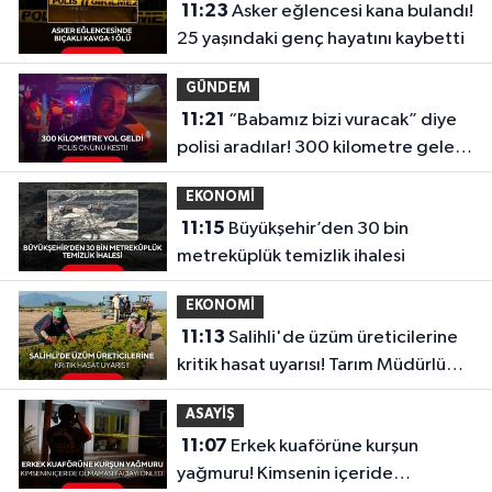
11:23
Asker eğlencesi kana bulandı!
25 yaşındaki genç hayatını kaybetti
GÜNDEM
11:21
“Babamız bizi vuracak” diye
polisi aradılar! 300 kilometre gelen
babanın şaşkınlığı kamerada
EKONOMİ
11:15
Büyükşehir’den 30 bin
metreküplük temizlik ihalesi
EKONOMİ
11:13
Salihli'de üzüm üreticilerine
kritik hasat uyarısı! Tarım Müdürlüğü
tek tek açıkladı
ASAYİŞ
11:07
Erkek kuaförüne kurşun
yağmuru! Kimsenin içeride