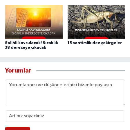
Salihli kavrulacak! Sıcaklık
15 santimlik dev çekirgeler
38 dereceye çıkacak
Yorumlar