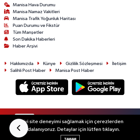
Manisa Hava Durumu
Manisa Namaz Vakitleri
Manisa Trafik Yoğunluk Haritası
Puan Durumu ve Fikstür
Tüm Manşetler
Son Dakika Haberleri
Haber Arşivi
Hakkımızda
Künye
Gizlilik Sözleşmesi
İletişim
Salihli Post Haber
Manisa Post Haber
RSS
Copyright © 2026. Her hakkı saklıdır.
En iyi site deneyimi sağlamak için çerezlerden
faydalanıyoruz. Detaylar için lütfen tıklayın.
Haber Yazılımı:
TE Bilişim
TAMAM