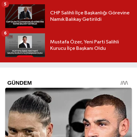
5
CHP Salihli İlçe Başkanlığı Görevine
Namık Balıkay Getirildi
6
Mustafa Özer, Yeni Parti Salihli
Kurucu İlçe Başkanı Oldu