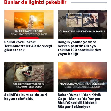
Bunlar da ilginizi çekebilir
Salihli kavrulacak:
Balığın yanına yatınca
Termometreler 40 dereceyi
herkes şaşırdı! Oltaya
gösterecek
takılan 190 santimlik dev
yayın balığı
Salihli’de kurt saldırısı: 4
Bakan Yumaklı'dan Kritik
koyun telef oldu
Çağrı! Manisa'da Yangın
Riski Yükseldi! Şiddetli
Rüzgar Bekleniyor