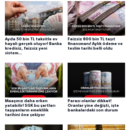
Ayda 50 bin TL taksitle ev
Faizsiz 800 bin TL taşıt
hayali gerçek oluyor! Banka
finansmanı! Aylık ödeme ve
kredisiz, faizsiz yeni
teslim tarihi belli oldu
sistem...
Maaşınız daha erken
Parası olanlar dikkat!
yatabilir! SGK bu şartları
Oranlar yine değişti, işte
taşıyanların emeklilik
bankalardaki son durum
tarihini öne çekiyor