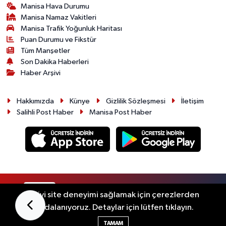
Manisa Hava Durumu
Manisa Namaz Vakitleri
Manisa Trafik Yoğunluk Haritası
Puan Durumu ve Fikstür
Tüm Manşetler
Son Dakika Haberleri
Haber Arşivi
Hakkımızda
Künye
Gizlilik Sözleşmesi
İletişim
Salihli Post Haber
Manisa Post Haber
RSS
Copyright © 2026. Her hakkı saklıdır.
En iyi site deneyimi sağlamak için çerezlerden
faydalanıyoruz. Detaylar için lütfen tıklayın.
Haber Yazılımı:
TE Bilişim
TAMAM