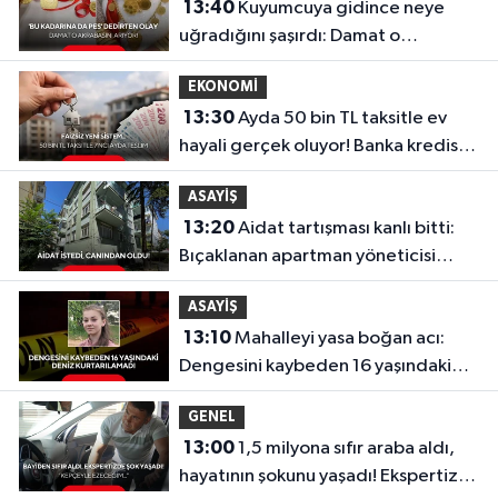
13:40
Kuyumcuya gidince neye
uğradığını şaşırdı: Damat o
akrabasını arıyor!
EKONOMİ
13:30
Ayda 50 bin TL taksitle ev
hayali gerçek oluyor! Banka kredisiz,
faizsiz yeni sistem...
ASAYİŞ
13:20
Aidat tartışması kanlı bitti:
Bıçaklanan apartman yöneticisi
hayatını kaybetti!
ASAYİŞ
13:10
Mahalleyi yasa boğan acı:
Dengesini kaybeden 16 yaşındaki
Deniz kurtarılamadı
GENEL
13:00
1,5 milyona sıfır araba aldı,
hayatının şokunu yaşadı! Ekspertize