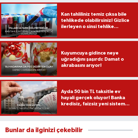
Kan tahliliniz temiz çıksa bile
tehlikede olabilirsiniz! Gizlice
ilerleyen o sinsi tehlike...
Kuyumcuya gidince neye
uğradığını şaşırdı: Damat o
akrabasını arıyor!
Ayda 50 bin TL taksitle ev
hayali gerçek oluyor! Banka
kredisiz, faizsiz yeni sistem...
Bunlar da ilginizi çekebilir