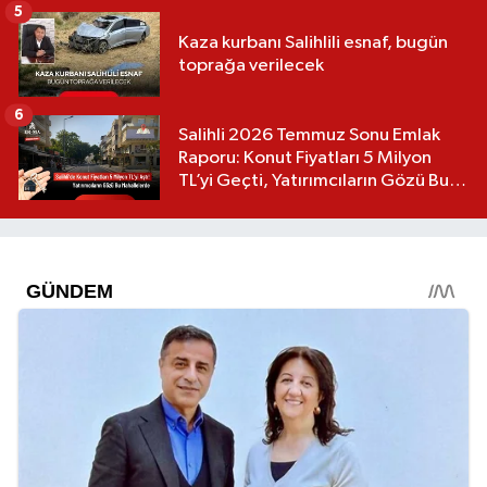
5
Kaza kurbanı Salihlili esnaf, bugün
toprağa verilecek
6
Salihli 2026 Temmuz Sonu Emlak
Raporu: Konut Fiyatları 5 Milyon
TL’yi Geçti, Yatırımcıların Gözü Bu
Mahallelerde