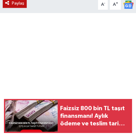
Paylaş
-
+
A
A
YUNUSEMRE
MANİSA'YI KEŞFET
TÜRKİYE'DE TREND HABERLER
ÖZEL HABER
Faizsiz 800 bin TL taşıt
finansmanı! Aylık
ödeme ve teslim tarihi
belli oldu