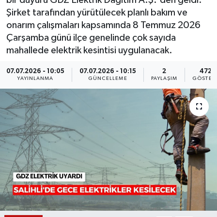
bir duyuru GDZ Elektrik Dağıtım A.Ş.'den geldi.
Şirket tarafından yürütülecek planlı bakım ve
KÜLTÜR SANAT
SARIGÖL
KÖPRÜBAŞI
EKONOMİ
onarım çalışmaları kapsamında 8 Temmuz 2026
Çarşamba günü ilçe genelinde çok sayıda
YAŞAM
SARUHANLI
KULA
EĞİTİM
mahallede elektrik kesintisi uygulanacak.
LIFE
SELENDİ
SALİHLİ
KÜLTÜR SANAT
07.07.2026 - 10:05
07.07.2026 - 10:15
2
4721
YAYINLANMA
GÜNCELLEME
PAYLAŞIM
GÖSTER
KIRKAĞAÇ
SARIGÖL
SPOR
DEMİRCİ
SARUHANLI
YAŞAM
GÖLMARMARA
ŞEHZADELER
LIFE
GÖRDES
SELENDİ
BİLİM VE TEKNOLOJİ
KÖPRÜBAŞI
SOMA
YAZARLAR
SOMA
TURGUTLU
MANİSA'NIN YÖRESEL LEZZETLERİ