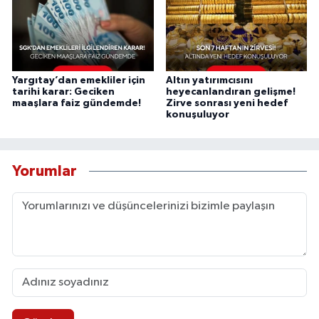
Yargıtay’dan emekliler için
Altın yatırımcısını
tarihi karar: Geciken
heyecanlandıran gelişme!
maaşlara faiz gündemde!
Zirve sonrası yeni hedef
konuşuluyor
Yorumlar