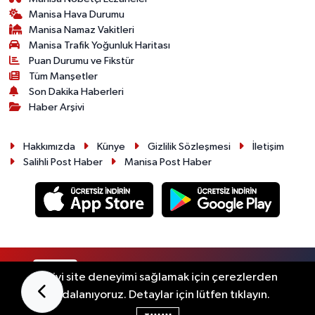
Manisa Hava Durumu
Manisa Namaz Vakitleri
Manisa Trafik Yoğunluk Haritası
Puan Durumu ve Fikstür
Tüm Manşetler
Son Dakika Haberleri
Haber Arşivi
Hakkımızda
Künye
Gizlilik Sözleşmesi
İletişim
Salihli Post Haber
Manisa Post Haber
RSS
Copyright © 2026. Her hakkı saklıdır.
En iyi site deneyimi sağlamak için çerezlerden
faydalanıyoruz. Detaylar için lütfen tıklayın.
Haber Yazılımı:
TE Bilişim