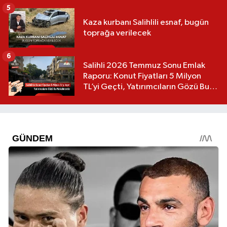
5
Kaza kurbanı Salihlili esnaf, bugün
toprağa verilecek
6
Salihli 2026 Temmuz Sonu Emlak
Raporu: Konut Fiyatları 5 Milyon
TL’yi Geçti, Yatırımcıların Gözü Bu
Mahallelerde