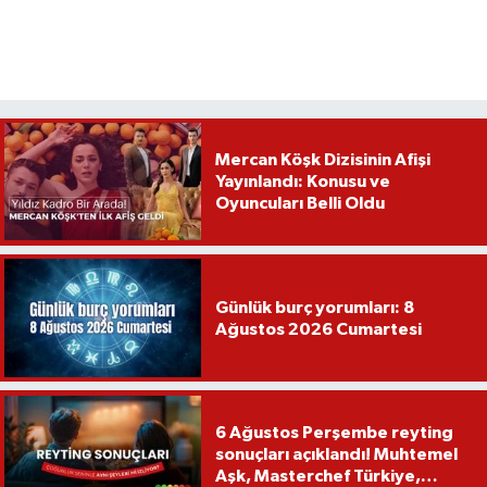
Mercan Köşk Dizisinin Afişi
Yayınlandı: Konusu ve
Oyuncuları Belli Oldu
Günlük burç yorumları: 8
Ağustos 2026 Cumartesi
6 Ağustos Perşembe reyting
sonuçları açıklandı! Muhtemel
Aşk, Masterchef Türkiye,