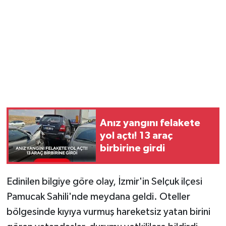
YUNUSEMRE
MANİSA'YI KEŞFET
TÜRKİYE'DE TREND HABERLER
ÖZEL HABER
Anız yangını felakete
yol açtı! 13 araç
birbirine girdi
Edinilen bilgiye göre olay, İzmir'in Selçuk ilçesi
Pamucak Sahili'nde meydana geldi. Oteller
bölgesinde kıyıya vurmuş hareketsiz yatan birini