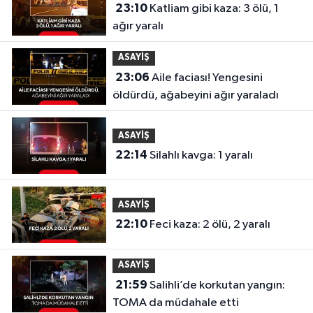
23:10
Katliam gibi kaza: 3 ölü, 1
ağır yaralı
ASAYİŞ
23:06
Aile faciası! Yengesini
öldürdü, ağabeyini ağır yaraladı
ASAYİŞ
22:14
Silahlı kavga: 1 yaralı
ASAYİŞ
22:10
Feci kaza: 2 ölü, 2 yaralı
ASAYİŞ
21:59
Salihli’de korkutan yangın:
TOMA da müdahale etti