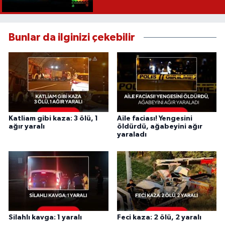
Recep İvedik
Bunlar da ilginizi çekebilir
Katliam gibi kaza: 3 ölü, 1
Aile faciası! Yengesini
ağır yaralı
öldürdü, ağabeyini ağır
yaraladı
Silahlı kavga: 1 yaralı
Feci kaza: 2 ölü, 2 yaralı