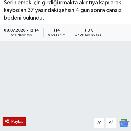
Serinlemek için girdiği ırmakta akıntıya kapılarak
kaybolan 37 yaşındaki şahsın 4 gün sonra cansız
KÜLTÜR SANAT
SARIGÖL
KÖPRÜBAŞI
EKONOMİ
bedeni bulundu.
YAŞAM
SARUHANLI
KULA
EĞİTİM
08.07.2026 - 12:14
114
1 DK
YAYINLANMA
GÖSTERIM
OKUNMA SÜRESI
LIFE
SELENDİ
SALİHLİ
KÜLTÜR SANAT
KIRKAĞAÇ
SARIGÖL
SPOR
DEMİRCİ
SARUHANLI
YAŞAM
GÖLMARMARA
ŞEHZADELER
LIFE
GÖRDES
SELENDİ
BİLİM VE TEKNOLOJİ
KÖPRÜBAŞI
SOMA
YAZARLAR
Paylaş
-
+
A
A
SOMA
TURGUTLU
MANİSA'NIN YÖRESEL LEZZETLERİ