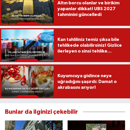
Altın borcu olanlar ve birikim
yapanlar dikkat! UBS 2027
tahminini güncelledi
Kan tahliliniz temiz çıksa bile
tehlikede olabilirsiniz! Gizlice
ilerleyen o sinsi tehlike...
Kuyumcuya gidince neye
uğradığını şaşırdı: Damat o
akrabasını arıyor!
Bunlar da ilginizi çekebilir