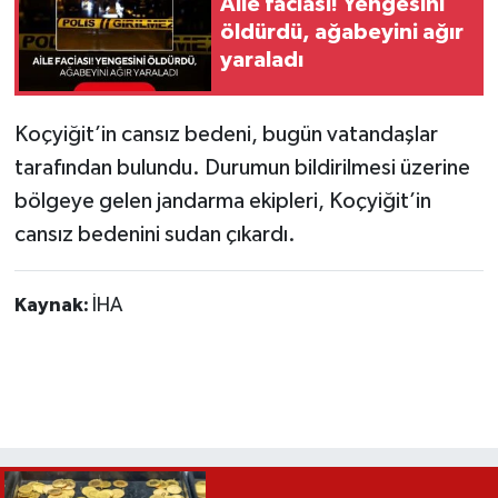
Aile faciası! Yengesini
öldürdü, ağabeyini ağır
yaraladı
Koçyiğit’in cansız bedeni, bugün vatandaşlar
tarafından bulundu. Durumun bildirilmesi üzerine
bölgeye gelen jandarma ekipleri, Koçyiğit’in
cansız bedenini sudan çıkardı.
Kaynak:
İHA