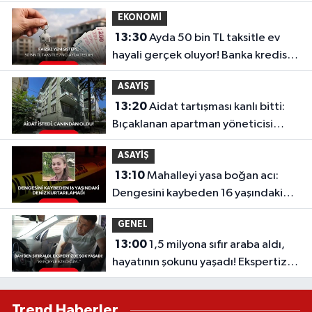
akrabasını arıyor!
EKONOMİ
13:30
Ayda 50 bin TL taksitle ev
hayali gerçek oluyor! Banka kredisiz,
faizsiz yeni sistem...
ASAYİŞ
13:20
Aidat tartışması kanlı bitti:
Bıçaklanan apartman yöneticisi
hayatını kaybetti!
ASAYİŞ
13:10
Mahalleyi yasa boğan acı:
Dengesini kaybeden 16 yaşındaki
Deniz kurtarılamadı
GENEL
13:00
1,5 milyona sıfır araba aldı,
hayatının şokunu yaşadı! Ekspertize
götürünce gerçek ortaya çıktı
Trend Haberler