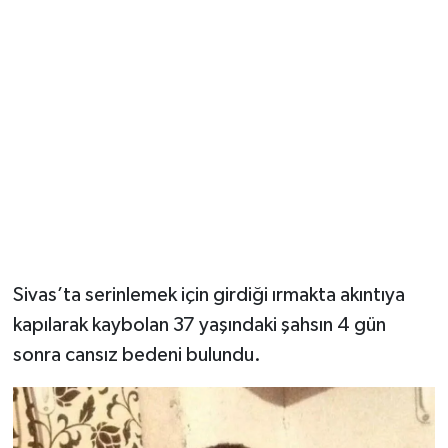
YUNUSEMRE
MANİSA'YI KEŞFET
TÜRKİYE'DE TREND HABERLER
ÖZEL HABER
Sivas’ta serinlemek için girdiği ırmakta akıntıya
kapılarak kaybolan 37 yaşındaki şahsın 4 gün
sonra cansız bedeni bulundu.