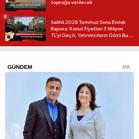
toprağa verilecek
6
Salihli 2026 Temmuz Sonu Emlak
Raporu: Konut Fiyatları 5 Milyon
TL’yi Geçti, Yatırımcıların Gözü Bu
Mahallelerde