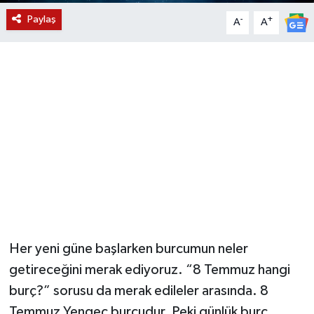
Paylaş
-
+
A
A
YUNUSEMRE
MANİSA'YI KEŞFET
TÜRKİYE'DE TREND HABERLER
ÖZEL HABER
Her yeni güne başlarken burcumun neler
getireceğini merak ediyoruz. “8 Temmuz hangi
burç?” sorusu da merak edileler arasında. 8
Temmuz Yengeç burcudur. Peki günlük burç