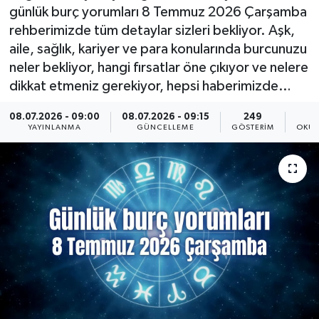
günlük burç yorumları 8 Temmuz 2026 Çarşamba
KÜLTÜR SANAT
SARIGÖL
KÖPRÜBAŞI
EKONOMİ
rehberimizde tüm detaylar sizleri bekliyor. Aşk,
aile, sağlık, kariyer ve para konularında burcunuzu
YAŞAM
SARUHANLI
KULA
EĞİTİM
neler bekliyor, hangi fırsatlar öne çıkıyor ve nelere
dikkat etmeniz gerekiyor, hepsi haberimizde…
LIFE
SELENDİ
SALİHLİ
KÜLTÜR SANAT
08.07.2026 - 09:00
08.07.2026 - 09:15
249
YAYINLANMA
GÜNCELLEME
GÖSTERIM
OKUN
KIRKAĞAÇ
SARIGÖL
SPOR
DEMİRCİ
SARUHANLI
YAŞAM
GÖLMARMARA
ŞEHZADELER
LIFE
GÖRDES
SELENDİ
BİLİM VE TEKNOLOJİ
KÖPRÜBAŞI
SOMA
YAZARLAR
SOMA
TURGUTLU
MANİSA'NIN YÖRESEL LEZZETLERİ