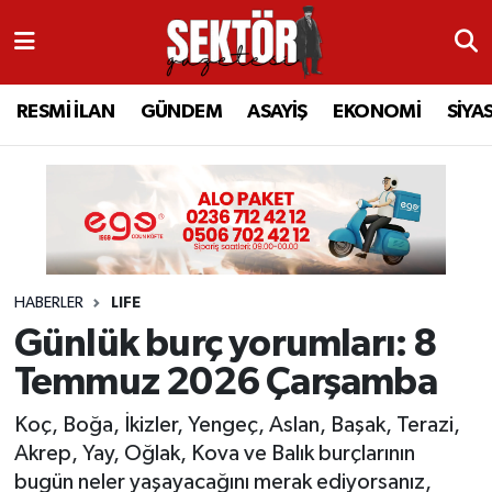
RESMİ İLAN
MANİSA
RESMİ İLAN
MANİSA
Manisa Nöbetçi Eczaneler
RESMİ İLAN
GÜNDEM
ASAYİŞ
EKONOMİ
SİYA
GÜNDEM
TURGUTLU
MANİSA İLÇELERİ
AHMETLİ
Manisa Hava Durumu
ASAYİŞ
AHMETLİ
AKHİSAR
ARAMIZDAN AYRILANLAR
Manisa Namaz Vakitleri
EKONOMİ
AKHİSAR
ALAŞEHİR
BİR ZAMANLAR SALİHLİ
Manisa Trafik Yoğunluk Haritası
HABERLER
LIFE
SİYASET
ALAŞEHİR
DEMİRCİ
SİZİN SESİNİZ
Süper Lig Puan Durumu ve Fikstür
Günlük burç yorumları: 8
EĞİTİM
KULA
GÖLMARMARA
GÜNDEM
Tüm Manşetler
Temmuz 2026 Çarşamba
SAĞLIK
YUNUSEMRE
GÖRDES
ASAYİŞ
Son Dakika Haberleri
Koç, Boğa, İkizler, Yengeç, Aslan, Başak, Terazi,
Akrep, Yay, Oğlak, Kova ve Balık burçlarının
SPOR
ŞEHZADELER
KIRKAĞAÇ
SİYASET
Haber Arşivi
bugün neler yaşayacağını merak ediyorsanız,