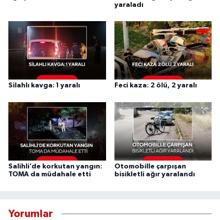
yaraladı
Silahlı kavga: 1 yaralı
Feci kaza: 2 ölü, 2 yaralı
Salihli’de korkutan yangın:
Otomobille çarpışan
TOMA da müdahale etti
bisikletli ağır yaralandı
Yorumlar