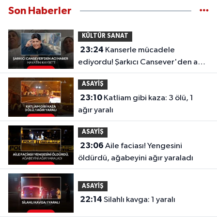
Son Haberler
KÜLTÜR SANAT
23:24
Kanserle mücadele
ediyordu! Şarkıcı Cansever'den acı
haber, hayatını kaybetti
ASAYİŞ
23:10
Katliam gibi kaza: 3 ölü, 1
ağır yaralı
ASAYİŞ
23:06
Aile faciası! Yengesini
öldürdü, ağabeyini ağır yaraladı
ASAYİŞ
22:14
Silahlı kavga: 1 yaralı