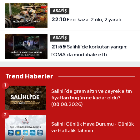
ASAYİŞ
22:10
Feci kaza: 2 ölü, 2 yaralı
ASAYİŞ
21:59
Salihli’de korkutan yangın:
TOMA da müdahale etti
Trend Haberler
1
Salihli’de gram altın ve çeyrek altın
fiyatları bugün ne kadar oldu?
(08.08.2026)
2
Salihli Günlük Hava Durumu - Günlük
ve Haftalık Tahmin