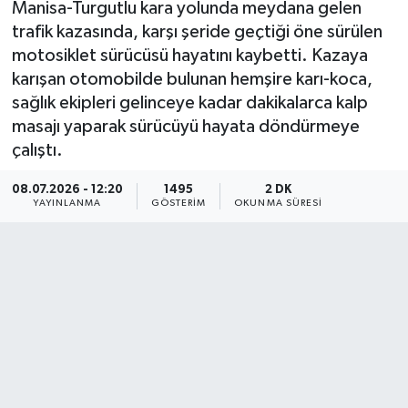
Manisa-Turgutlu kara yolunda meydana gelen
trafik kazasında, karşı şeride geçtiği öne sürülen
KÜLTÜR SANAT
SARIGÖL
KÖPRÜBAŞI
EKONOMİ
motosiklet sürücüsü hayatını kaybetti. Kazaya
karışan otomobilde bulunan hemşire karı-koca,
YAŞAM
SARUHANLI
KULA
EĞİTİM
sağlık ekipleri gelinceye kadar dakikalarca kalp
LIFE
SELENDİ
SALİHLİ
KÜLTÜR SANAT
masajı yaparak sürücüyü hayata döndürmeye
çalıştı.
KIRKAĞAÇ
SARIGÖL
SPOR
08.07.2026 - 12:20
1495
2 DK
YAYINLANMA
GÖSTERIM
OKUNMA SÜRESI
DEMİRCİ
SARUHANLI
YAŞAM
GÖLMARMARA
ŞEHZADELER
LIFE
GÖRDES
SELENDİ
BİLİM VE TEKNOLOJİ
KÖPRÜBAŞI
SOMA
YAZARLAR
SOMA
TURGUTLU
MANİSA'NIN YÖRESEL LEZZETLERİ