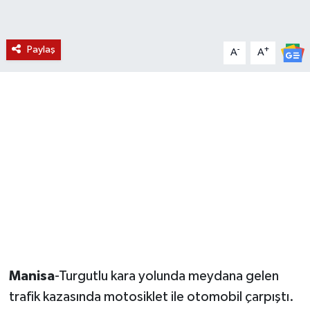
YUNUSEMRE
MANİSA'YI KEŞFET
Paylaş
-
+
A
A
TÜRKİYE'DE TREND HABERLER
ÖZEL HABER
Manisa
-Turgutlu kara yolunda meydana gelen
trafik kazasında motosiklet ile otomobil çarpıştı.