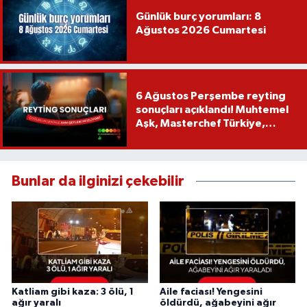
Günlük burç yorumları: 8
Ağustos 2026 Cumartesi
6 Ağustos Perşembe reyting
sonuçları açıklandı! Muhtemel
Aşk, Masterchef Türkiye,
Recep İvedik
Bunlar da ilginizi çekebilir
Katliam gibi kaza: 3 ölü, 1
Aile faciası! Yengesini
ağır yaralı
öldürdü, ağabeyini ağır