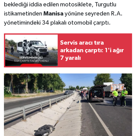
beklediği iddia edilen motosiklete, Turgutlu
istikametinden
Manisa
yönüne seyreden R.A.
yönetimindeki 34 plakalı otomobil çarptı.
Servis aracı tıra
arkadan çarptı: 1'i ağır
7 yaralı