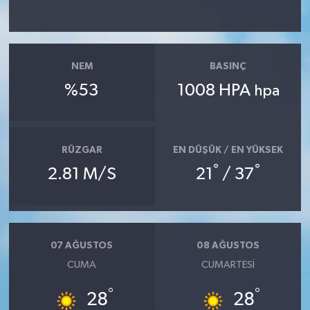
YUNUSEMRE
MANİSA'YI KEŞFET
TÜRKİYE'DE TREND HABERLER
NEM
BASINÇ
%53
1008 HPA
hpa
ÖZEL HABER
RÜZGAR
EN DÜŞÜK / EN YÜKSEK
°
°
2.81 M/S
21
/ 37
07 AĞUSTOS
08 AĞUSTOS
CUMA
CUMARTESI
°
°
28
28