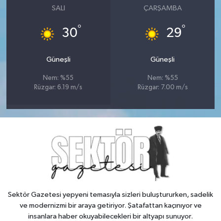
SALI
ÇARŞAMBA
°
°
30
29
Güneşli
Güneşli
Nem: %55
Nem: %55
Rüzgar: 6.19 m/s
Rüzgar: 7.00 m/s
Sektör Gazetesi yepyeni temasıyla sizleri buluştururken, sadelik
ve modernizmi bir araya getiriyor. Şatafattan kaçınıyor ve
insanlara haber okuyabilecekleri bir altyapı sunuyor.