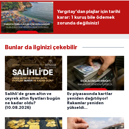
Yargıtay’dan plajlar için tarihi
karar: 1 kuruş bile ödemek
zorunda değilsiniz!
Bunlar da ilginizi çekebilir
Salihli’de gram altın ve
Ev piyasasında kartlar
çeyrek altın fiyatları bugün
yeniden dağıtılıyor!
ne kadar oldu?
Rakamlar yeniden
(10.08.2026)
yükseldi...