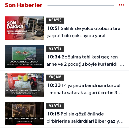
Son Haberler
ASAYİŞ
10:51
Salihli'de yolcu otobüsü tıra
çarptı! 1 ölü çok sayıda yaralı
ASAYİŞ
10:34
Boğulma tehlikesi geçiren
anne ve 2 çocuğu böyle kurtarıldı! O
anlar kamerada
YAŞAM
10:23
14 yaşında kendi işini kurdu!
Limonata satarak asgari ücretin 3
katını kazandı
ASAYİŞ
10:15
Polisin gözü önünde
birbirlerine saldırdılar! Biber gazıyla
etkisiz hale getirildiler...