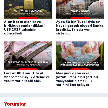
Altın borcu olanlar ve
Ayda 50 bin TL taksitle ev
birikim yapanlar dikkat!
hayali gerçek oluyor! Banka
UBS 2027 tahminini
kredisiz, faizsiz yeni
güncelledi
sistem...
Faizsiz 800 bin TL taşıt
Maaşınız daha erken
finansmanı! Aylık ödeme ve
yatabilir! SGK bu şartları
teslim tarihi belli oldu
taşıyanların emeklilik
tarihini öne çekiyor
Yorumlar