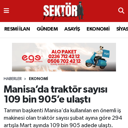
RESMİ İLAN
MANİSA
RESMİ İLAN
MANİSA
Manisa Nöbetçi Eczaneler
RESMİ İLAN
GÜNDEM
ASAYİŞ
EKONOMİ
SİYA
GÜNDEM
TURGUTLU
MANİSA İLÇELERİ
AHMETLİ
Manisa Hava Durumu
ASAYİŞ
AHMETLİ
AKHİSAR
ARAMIZDAN AYRILANLAR
Manisa Namaz Vakitleri
EKONOMİ
AKHİSAR
ALAŞEHİR
BİR ZAMANLAR SALİHLİ
Manisa Trafik Yoğunluk Haritası
HABERLER
EKONOMİ
SİYASET
ALAŞEHİR
DEMİRCİ
SİZİN SESİNİZ
Süper Lig Puan Durumu ve Fikstür
Manisa’da traktör sayısı
EĞİTİM
KULA
GÖLMARMARA
GÜNDEM
Tüm Manşetler
109 bin 905’e ulaştı
SAĞLIK
YUNUSEMRE
GÖRDES
ASAYİŞ
Son Dakika Haberleri
Tarımın başkenti Manisa’da kullanılan en önemli iş
makinesi olan traktör sayısı şubat ayına göre 294
SPOR
ŞEHZADELER
KIRKAĞAÇ
SİYASET
Haber Arşivi
artışla Mart ayında 109 bin 905 adede ulaştı.