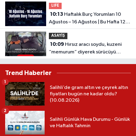
LIFE
10:13
Haftalık Burç Yorumları 10
Ağustos – 16 Ağustos | Bu Hafta 12
Burcu Neler Bekliyor?
ASAYİŞ
10:09
Hırsız aracı soydu, kuzeni
“memurum” diyerek sürücüyü
uyardı! Pes dedirten plan
Trend Haberler
1
Salihli’de gram altın ve çeyrek altın
fiyatları bugün ne kadar oldu?
(10.08.2026)
2
Salihli Günlük Hava Durumu - Günlük
ve Haftalık Tahmin