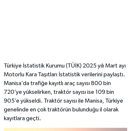
YUNUSEMRE
MANİSA'YI KEŞFET
TÜRKİYE'DE TREND HABERLER
ÖZEL HABER
Türkiye İstatistik Kurumu (TÜİK) 2025 yılı Mart ayı
Motorlu Kara Taşıtları İstatistik verilerini paylaştı.
Manisa’da trafiğe kayıtlı araç sayısı 800 bin
720’ye yükselirken, traktör sayısı ise 109 bin
905’e yükseldi. Traktör sayısı ile Manisa, Türkiye
genelinde en çok traktörün bulunduğu il olarak
kayıtlara geçti.