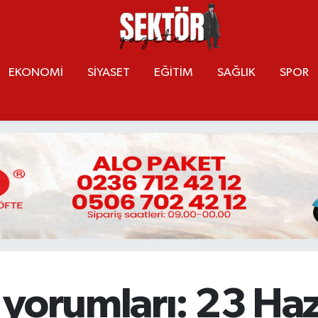
EKONOMİ
SİYASET
EĞİTİM
SAĞLIK
SPOR
 yorumları: 23 Ha