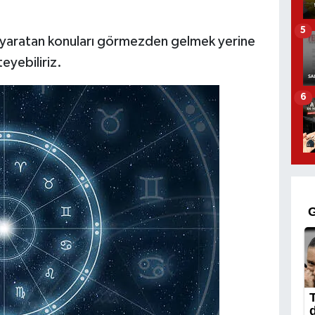
5
uk yaratan konuları görmezden gelmek yerine
eyebiliriz.
6