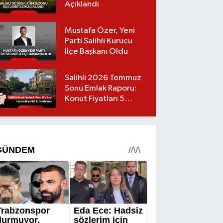
Açıklandı
Mustafa Özer, Yeni
Parti Salihli Kurucu
İlçe Başkanı Oldu
Salihli 2026 Temmuz
Sonu Emlak Raporu:
Konut Fiyatları 5
Milyon TL’yi Geçti,
Yatırımcıların Gözü Bu
Mahallelerde