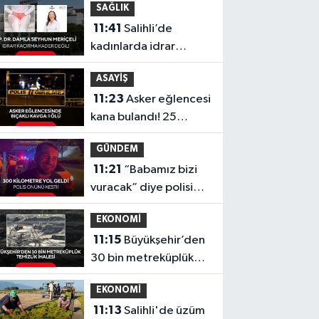
SAĞLIK
çocuk hayatını
11:41
Salihli’de
kaybetti...
kadınlarda idrar
kaçırmaya
ASAYİŞ
Medigüneş’te
11:23
Asker eğlencesi
modern çözüm
kana bulandı! 25
yaşındaki genç
GÜNDEM
hayatını kaybetti
11:21
“Babamız bizi
vuracak” diye polisi
aradılar! 300
EKONOMİ
kilometre gelen
11:15
Büyükşehir’den
babanın şaşkınlığı
30 bin metreküplük
kamerada
temizlik ihalesi
EKONOMİ
11:13
Salihli'de üzüm