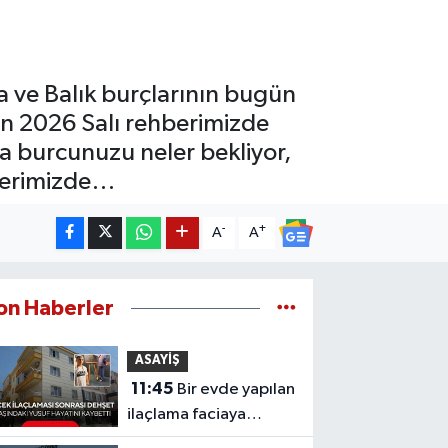
a ve Balık burçlarının bugün
an 2026 Salı rehberimizde
nda burcunuzu neler bekliyor,
aberimizde…
-
+
A
A
on Haberler
ASAYİŞ
11:45
Bir evde yapılan
ilaçlama faciaya
dönüştü! 9 yaşındaki