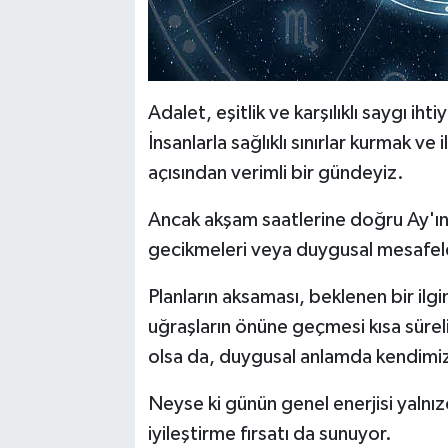
Adalet, eşitlik ve karşılıklı saygı ih
İnsanlarla sağlıklı sınırlar kurmak v
açısından verimli bir gündeyiz.
Ancak akşam saatlerine doğru Ay'ın S
gecikmeleri veya duygusal mesafele
Planların aksaması, beklenen bir ilg
uğraşların önüne geçmesi kısa süreli h
olsa da, duygusal anlamda kendimizi 
Neyse ki günün genel enerjisi yalnı
iyileştirme fırsatı da sunuyor.