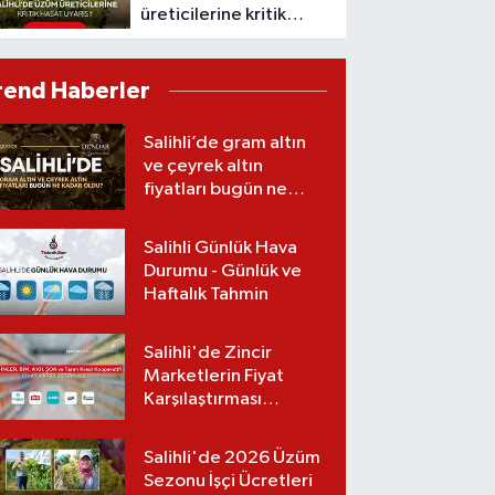
üreticilerine kritik
hasat uyarısı! Tarım
Müdürlüğü tek tek
rend Haberler
açıkladı
Salihli’de gram altın
ve çeyrek altın
fiyatları bugün ne
kadar oldu?
(07.08.2026)
Salihli Günlük Hava
Durumu - Günlük ve
Haftalık Tahmin
Salihli'de Zincir
Marketlerin Fiyat
Karşılaştırması
(Güncel Liste)
Salihli'de 2026 Üzüm
Sezonu İşçi Ücretleri