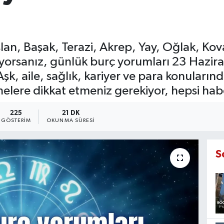
slan, Başak, Terazi, Akrep, Yay, Oğlak, Kov
yorsanız, günlük burç yorumları 23 Hazir
 Aşk, aile, sağlık, kariyer ve para konuları
e nelere dikkat etmeniz gerekiyor, hepsi h
225
21 DK
GÖSTERIM
OKUNMA SÜRESI
S