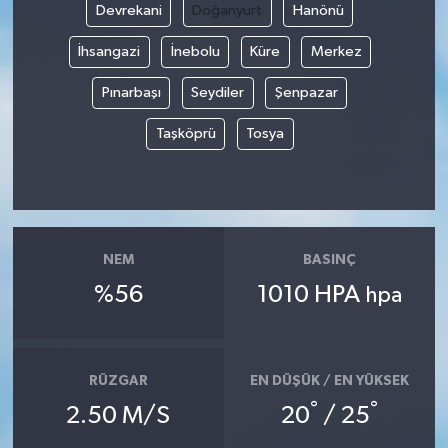
Devrekani
Doğanyurt
Hanönü
YUNUSEMRE
MANİSA'YI KEŞFET
İhsangazi
İnebolu
Küre
Merkez
Pınarbaşı
Seydiler
Şenpazar
TÜRKİYE'DE TREND HABERLER
Taşköprü
Tosya
ÖZEL HABER
NEM
BASINÇ
%56
1010 HPA
hpa
RÜZGAR
EN DÜŞÜK / EN YÜKSEK
°
°
2.50 M/S
20
/ 25