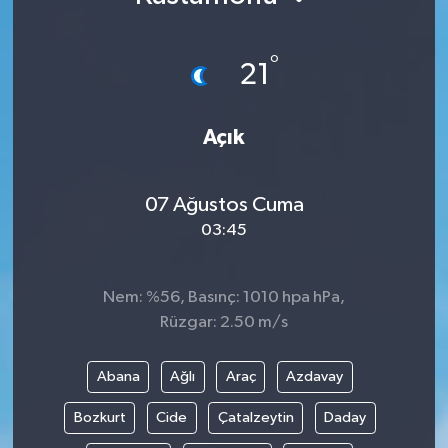
KÜLTÜR SANAT
SARIGÖL
KÖPRÜBAŞI
EKONOMİ
°
21
YAŞAM
SARUHANLI
KULA
EĞİTİM
Açık
LIFE
SELENDİ
SALİHLİ
KÜLTÜR SANAT
KIRKAĞAÇ
SARIGÖL
SPOR
07 Ağustos Cuma
03:45
DEMİRCİ
SARUHANLI
YAŞAM
GÖLMARMARA
ŞEHZADELER
LIFE
Nem: %56, Basınç: 1010 hpa hPa,
Rüzgar: 2.50 m/s
GÖRDES
SELENDİ
BİLİM VE TEKNOLOJİ
Abana
Ağlı
Araç
Azdavay
KÖPRÜBAŞI
SOMA
YAZARLAR
Bozkurt
Cide
Çatalzeytin
Daday
SOMA
TURGUTLU
MANİSA'NIN YÖRESEL LEZZETLERİ