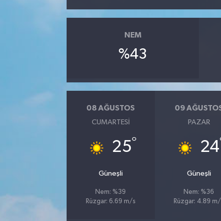
YUNUSEMRE
MANİSA'YI KEŞFET
NEM
TÜRKİYE'DE TREND HABERLER
%43
ÖZEL HABER
08 AĞUSTOS
09 AĞUSTO
CUMARTESI
PAZAR
°
25
24
Güneşli
Güneşli
Nem: %39
Nem: %36
Rüzgar: 6.69 m/s
Rüzgar: 4.89 m/