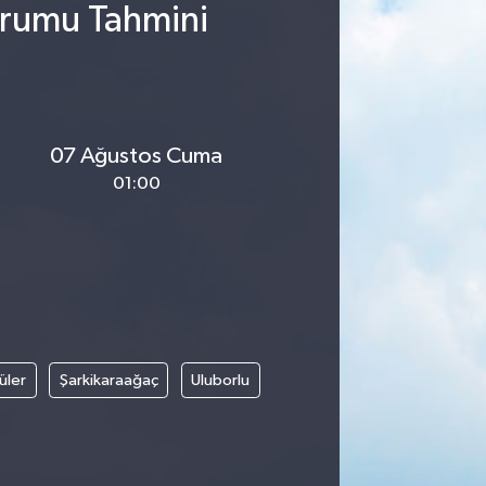
urumu Tahmini
07 Ağustos Cuma
01:00
üler
Şarkikaraağaç
Uluborlu