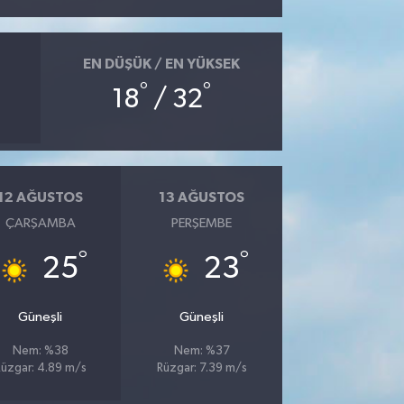
EN DÜŞÜK / EN YÜKSEK
°
°
18
/ 32
12 AĞUSTOS
13 AĞUSTOS
ÇARŞAMBA
PERŞEMBE
°
°
25
23
Güneşli
Güneşli
Nem: %38
Nem: %37
üzgar: 4.89 m/s
Rüzgar: 7.39 m/s