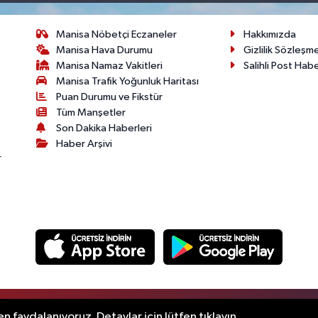
Manisa Nöbetçi Eczaneler
Hakkımızda
Manisa Hava Durumu
Gizlilik Sözleşm
Manisa Namaz Vakitleri
Salihli Post Hab
Manisa Trafik Yoğunluk Haritası
Puan Durumu ve Fikstür
Tüm Manşetler
Son Dakika Haberleri
Haber Arşivi
r
.
n faydalanıyoruz. Detaylar için lütfen tıklayın.