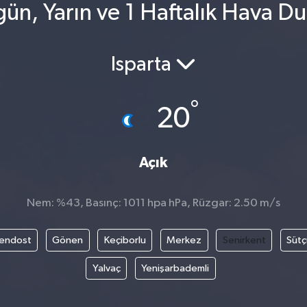
gün, Yarın ve 1 Haftalık Hava D
Isparta
°
20
Açık
Nem: %43, Basınç: 1011 hpa hPa, Rüzgar: 2.50 m/s
endost
Gönen
Keçiborlu
Merkez
Senirkent
Sütç
Yalvaç
Yenişarbademli