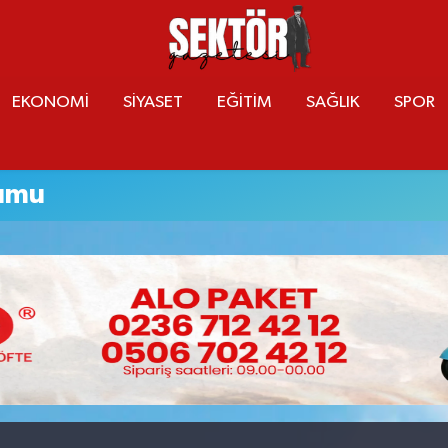
EKONOMİ
SİYASET
EĞİTİM
SAĞLIK
SPOR
rumu