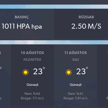
BASINÇ
RÜZGAR
1011 HPA
2.50 M/S
hpa
S
10 AĞUSTOS
11 AĞUSTOS
PAZARTESI
SALI
°
°
°
23
23
Güneşli
Güneşli
Nem: %44
Nem: %42
s
Rüzgar: 7.11 m/s
Rüzgar: 5.81 m/s
R