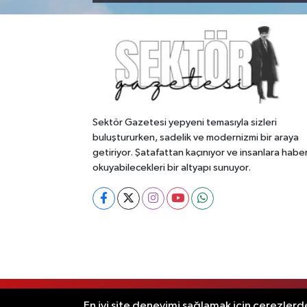
Sektör Gazetesi yepyeni temasıyla sizleri
buluştururken, sadelik ve modernizmi bir araya
getiriyor. Şatafattan kaçınıyor ve insanlara habe
okuyabilecekleri bir altyapı sunuyor.
RSS
Copyright © 2026. Her hakkı saklıdır
En iyi site deneyimi sağlamak için çerezlerde