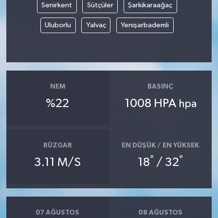
Senirkent
Sütçüler
Şarkikaraağaç
YUNUSEMRE
MANİSA'YI KEŞFET
Uluborlu
Yalvaç
Yenişarbademli
TÜRKİYE'DE TREND HABERLER
ÖZEL HABER
NEM
BASINÇ
%22
1008 HPA
hpa
RÜZGAR
EN DÜŞÜK / EN YÜKSEK
°
°
3.11 M/S
18
/ 32
07 AĞUSTOS
08 AĞUSTOS