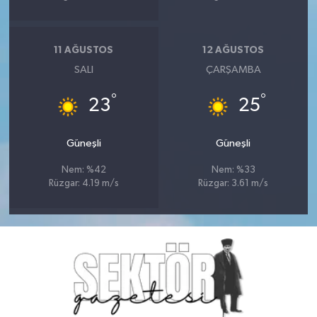
11 AĞUSTOS
12 AĞUSTOS
SALI
ÇARŞAMBA
°
°
23
25
Güneşli
Güneşli
Nem: %42
Nem: %33
Rüzgar: 4.19 m/s
Rüzgar: 3.61 m/s