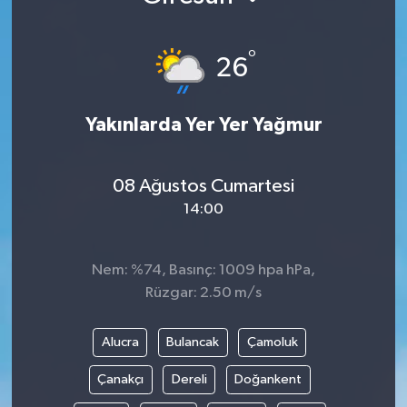
KÜLTÜR SANAT
SARIGÖL
KÖPRÜBAŞI
EKONOMİ
°
26
YAŞAM
SARUHANLI
KULA
EĞİTİM
Yakınlarda Yer Yer Yağmur
LIFE
SELENDİ
SALİHLİ
KÜLTÜR SANAT
KIRKAĞAÇ
SARIGÖL
SPOR
08 Ağustos Cumartesi
14:00
DEMİRCİ
SARUHANLI
YAŞAM
GÖLMARMARA
ŞEHZADELER
LIFE
Nem: %74, Basınç: 1009 hpa hPa,
Rüzgar: 2.50 m/s
GÖRDES
SELENDİ
BİLİM VE TEKNOLOJİ
Alucra
Bulancak
Çamoluk
KÖPRÜBAŞI
SOMA
YAZARLAR
Çanakçı
Dereli
Doğankent
SOMA
TURGUTLU
MANİSA'NIN YÖRESEL LEZZETLERİ