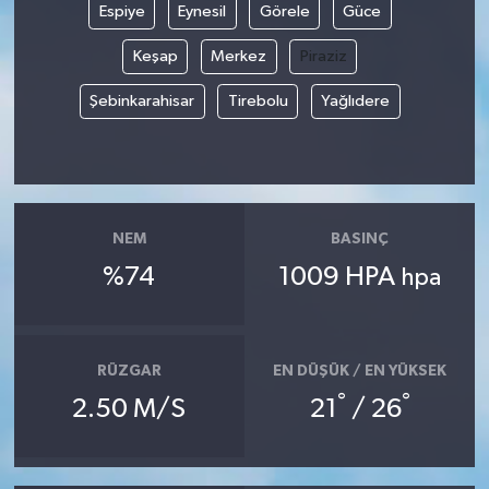
Espiye
Eynesil
Görele
Güce
YUNUSEMRE
MANİSA'YI KEŞFET
Keşap
Merkez
Piraziz
Şebinkarahisar
Tirebolu
Yağlıdere
TÜRKİYE'DE TREND HABERLER
ÖZEL HABER
NEM
BASINÇ
%74
1009 HPA
hpa
RÜZGAR
EN DÜŞÜK / EN YÜKSEK
°
°
2.50 M/S
21
/ 26