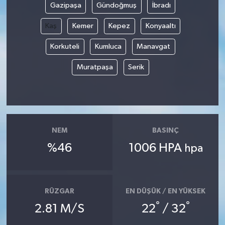
Gazipaşa
Gündoğmuş
İbradı
YUNUSEMRE
MANİSA'YI KEŞFET
Kaş
Kemer
Kepez
Konyaaltı
Korkuteli
Kumluca
Manavgat
TÜRKİYE'DE TREND HABERLER
Muratpaşa
Serik
ÖZEL HABER
NEM
BASINÇ
%46
1006 HPA
hpa
RÜZGAR
EN DÜŞÜK / EN YÜKSEK
°
°
2.81 M/S
22
/ 32