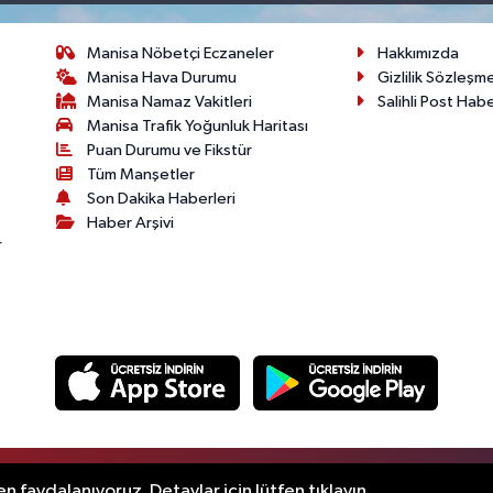
Manisa Nöbetçi Eczaneler
Hakkımızda
Manisa Hava Durumu
Gizlilik Sözleşm
Manisa Namaz Vakitleri
Salihli Post Hab
Manisa Trafik Yoğunluk Haritası
Puan Durumu ve Fikstür
Tüm Manşetler
Son Dakika Haberleri
Haber Arşivi
r
.
n faydalanıyoruz. Detaylar için lütfen tıklayın.