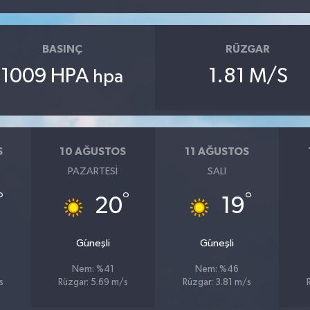
BASINÇ
RÜZGAR
1009 HPA
1.81 M/S
hpa
S
10 AĞUSTOS
11 AĞUSTOS
PAZARTESI
SALI
°
°
°
20
19
Güneşli
Güneşli
Nem: %41
Nem: %46
s
Rüzgar: 5.69 m/s
Rüzgar: 3.81 m/s