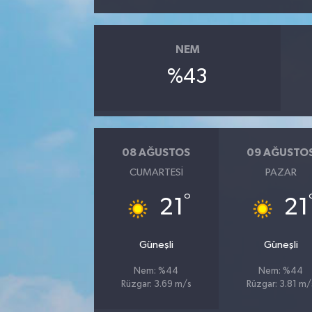
YUNUSEMRE
MANİSA'YI KEŞFET
NEM
TÜRKİYE'DE TREND HABERLER
%43
ÖZEL HABER
08 AĞUSTOS
09 AĞUSTO
CUMARTESI
PAZAR
°
21
21
Güneşli
Güneşli
Nem: %44
Nem: %44
Rüzgar: 3.69 m/s
Rüzgar: 3.81 m/