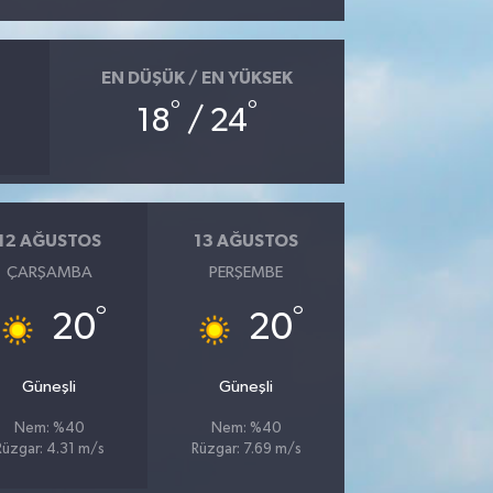
EN DÜŞÜK / EN YÜKSEK
°
°
18
/ 24
12 AĞUSTOS
13 AĞUSTOS
ÇARŞAMBA
PERŞEMBE
°
°
20
20
Güneşli
Güneşli
Nem: %40
Nem: %40
Rüzgar: 4.31 m/s
Rüzgar: 7.69 m/s