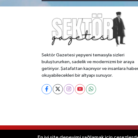
Sektör Gazetesi yepyeni temasıyla sizleri
buluştururken, sadelik ve modernizmi bir araya
getiriyor. Şatafattan kaçınıyor ve insanlara habe
okuyabilecekleri bir altyapı sunuyor.
RSS
Copyright © 2026. Her hakkı saklıdır
En iyi site deneyimi sağlamak için çerezlerde