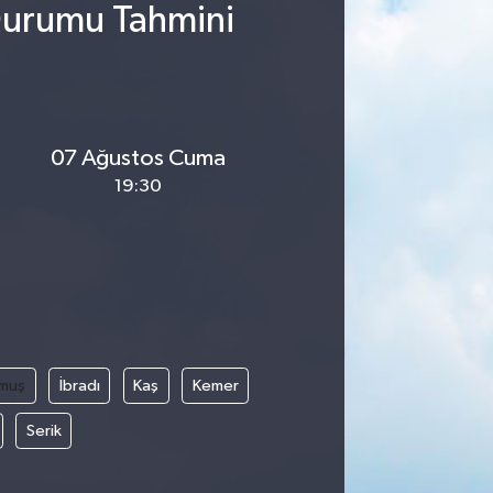
Durumu Tahmini
07 Ağustos Cuma
19:30
muş
İbradı
Kaş
Kemer
Serik