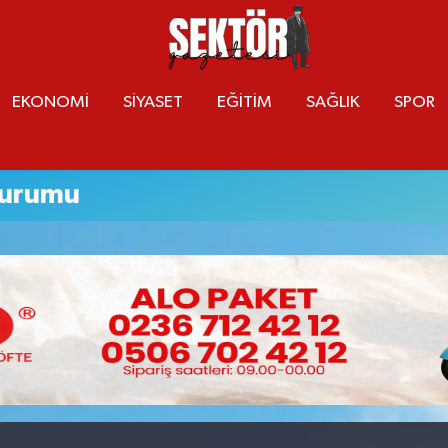
EKONOMİ
SİYASET
EĞİTİM
SAĞLIK
SPOR
urumu