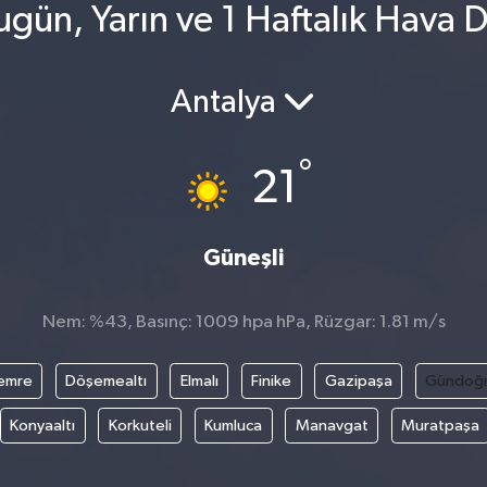
ün, Yarın ve 1 Haftalık Hava 
Antalya
°
21
Güneşli
Nem: %43, Basınç: 1009 hpa hPa, Rüzgar: 1.81 m/s
emre
Döşemealtı
Elmalı
Finike
Gazipaşa
Gündoğ
Konyaaltı
Korkuteli
Kumluca
Manavgat
Muratpaşa