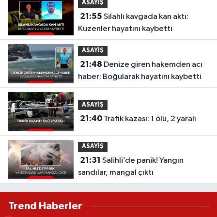
ASAYİŞ
21:55
Silahlı kavgada kan aktı:
Kuzenler hayatını kaybetti
ASAYİŞ
21:48
Denize giren hakemden acı
haber: Boğularak hayatını kaybetti
ASAYİŞ
21:40
Trafik kazası: 1 ölü, 2 yaralı
ASAYİŞ
21:31
Salihli’de panik! Yangın
sandılar, mangal çıktı
Trend Haberler