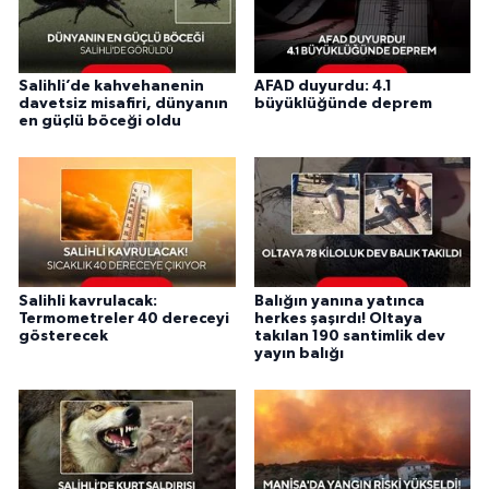
Salihli’de kahvehanenin
AFAD duyurdu: 4.1
davetsiz misafiri, dünyanın
büyüklüğünde deprem
en güçlü böceği oldu
Salihli kavrulacak:
Balığın yanına yatınca
Termometreler 40 dereceyi
herkes şaşırdı! Oltaya
gösterecek
takılan 190 santimlik dev
yayın balığı