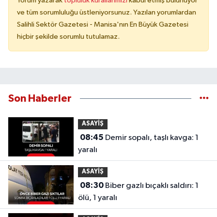
Yorum yazarak
topluluk kurallarımızı
kabul etmiş bulunuyor
ve tüm sorumluluğu üstleniyorsunuz. Yazılan yorumlardan
Salihli Sektör Gazetesi - Manisa'nın En Büyük Gazetesi
hiçbir şekilde sorumlu tutulamaz.
Son Haberler
ASAYİŞ
08:45
Demir sopalı, taşlı kavga: 1
yaralı
ASAYİŞ
08:30
Biber gazlı bıçaklı saldırı: 1
ölü, 1 yaralı