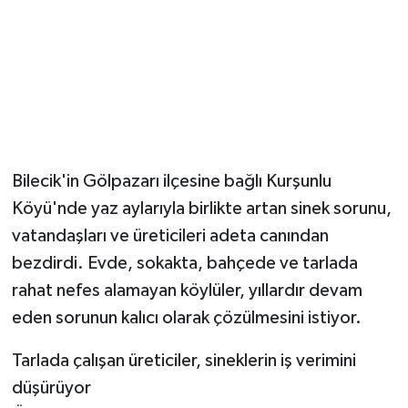
YUNUSEMRE
MANİSA'YI KEŞFET
TÜRKİYE'DE TREND HABERLER
ÖZEL HABER
Bilecik'in Gölpazarı ilçesine bağlı Kurşunlu
Köyü'nde yaz aylarıyla birlikte artan sinek sorunu,
vatandaşları ve üreticileri adeta canından
bezdirdi. Evde, sokakta, bahçede ve tarlada
rahat nefes alamayan köylüler, yıllardır devam
eden sorunun kalıcı olarak çözülmesini istiyor.
Tarlada çalışan üreticiler, sineklerin iş verimini
düşürüyor