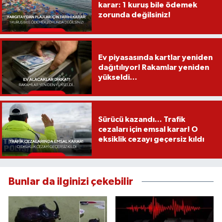
karar: 1 kuruş bile ödemek
zorunda değilsiniz!
Ev piyasasında kartlar yeniden
dağıtılıyor! Rakamlar yeniden
yükseldi...
Sürücü kazandı... Trafik
cezaları için emsal karar! O
eksiklik cezayı geçersiz kıldı
Bunlar da ilginizi çekebilir