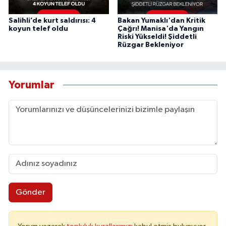
Salihli’de kurt saldırısı: 4
Bakan Yumaklı'dan Kritik
koyun telef oldu
Çağrı! Manisa'da Yangın
Riski Yükseldi! Şiddetli
Rüzgar Bekleniyor
Yorumlar
Gönder