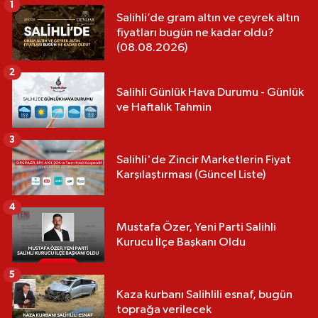
1
Salihli’de gram altın ve çeyrek altın
fiyatları bugün ne kadar oldu?
(08.08.2026)
2
Salihli Günlük Hava Durumu - Günlük
ve Haftalık Tahmin
3
Salihli'de Zincir Marketlerin Fiyat
Karşılaştırması (Güncel Liste)
4
Mustafa Özer, Yeni Parti Salihli
Kurucu İlçe Başkanı Oldu
5
Kaza kurbanı Salihlili esnaf, bugün
toprağa verilecek