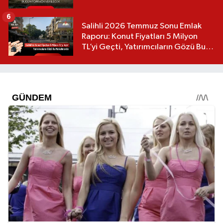
6
Salihli 2026 Temmuz Sonu Emlak
Raporu: Konut Fiyatları 5 Milyon
TL’yi Geçti, Yatırımcıların Gözü Bu
Mahallelerde