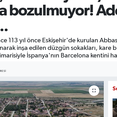
la bozulmuyor! Ade
..
e 113 yıl önce Eskişehir'de kurulan Abbas
narak inşa edilen düzgün sokakları, kare bl
risiyle İspanya'nın Barcelona kentini hat
RESI
S