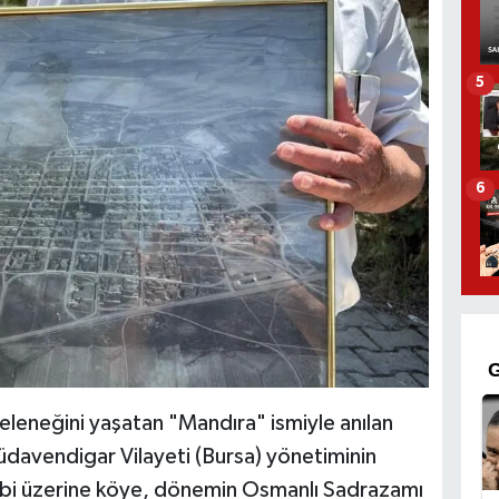
5
6
 geleneğini yaşatan "Mandıra" ismiyle anılan
davendigar Vilayeti (Bursa) yönetiminin
alebi üzerine köye, dönemin Osmanlı Sadrazamı