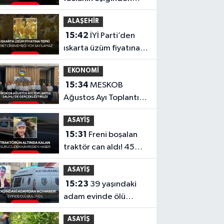
dönüldü
ALAŞEHİR
15:42
İYİ Parti’den
ıskarta üzüm fiyatına
tepki 'Üreticinin
EKONOMİ
emeği yok sayılamaz'
15:34
MESKOB
Ağustos Ayı Toplantısı
Salihli’de
ASAYİŞ
Gerçekleştirildi
15:31
Freni boşalan
traktör can aldı! 45
yaşındaki sürücü
ASAYİŞ
kurtarılamadı
15:23
39 yaşındaki
adam evinde ölü
bulundu! Ölüm nedeni
ASAYİŞ
araştırılıyor