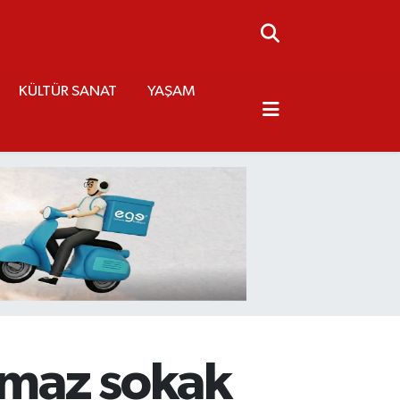
KÜLTÜR SANAT
YAŞAM
ıkmaz sokak