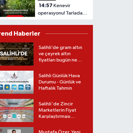
14:57
Kenevir
operasyonu! Tarladan
125 kök çıktı
rend Haberler
Salihli’de gram altın
ve çeyrek altın
fiyatları bugün ne
kadar oldu?
(07.08.2026)
Salihli Günlük Hava
Durumu - Günlük ve
Haftalık Tahmin
Salihli'de Zincir
Marketlerin Fiyat
Karşılaştırması
(Güncel Liste)
Mustafa Özer, Yeni