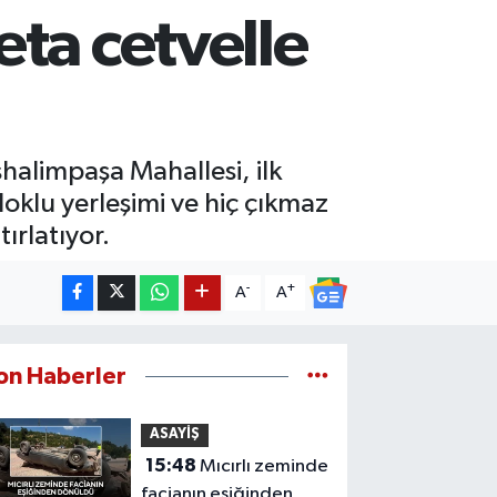
ta cetvelle
halimpaşa Mahallesi, ilk
oklu yerleşimi ve hiç çıkmaz
ırlatıyor.
-
+
A
A
on Haberler
ASAYİŞ
15:48
Mıcırlı zeminde
facianın eşiğinden