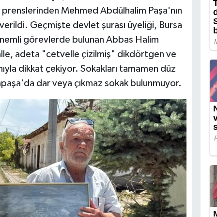
ır prenslerinden Mehmed Abdülhalim Paşa'nın
erildi. Geçmişte devlet şurası üyeliği, Bursa
bi önemli görevlerde bulunan Abbas Halim
alle, adeta "cetvelle çizilmiş" dikdörtgen ve
nıyla dikkat çekiyor. Sokakları tamamen düz
impaşa'da dar veya çıkmaz sokak bulunmuyor.