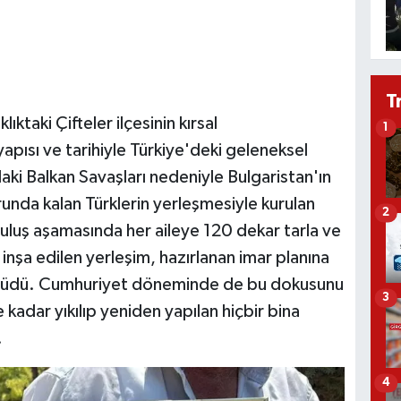
T
ktaki Çifteler ilçesinin kırsal
1
pısı ve tarihiyle Türkiye'deki geleneksel
daki Balkan Savaşları nedeniyle Bulgaristan'ın
nda kalan Türklerin yerleşmesiyle kurulan
2
uruluş aşamasında her aileye 120 dekar tarla ve
inşa edilen yerleşim, hazırlanan imar planına
 büyüdü. Cumhuriyet döneminde de bu dokusunu
3
 kadar yıkılıp yeniden yapılan hiçbir bina
.
4