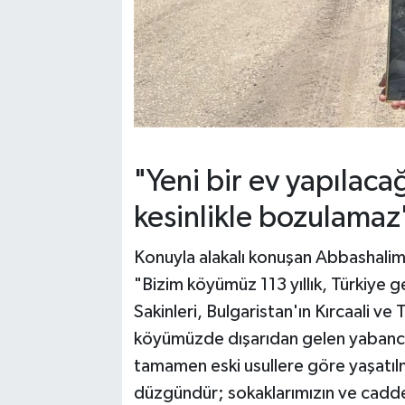
"Yeni bir ev yapılac
kesinlikle bozulamaz
Konuyla alakalı konuşan Abbashal
"Bizim köyümüz 113 yıllık, Türkiye 
Sakinleri, Bulgaristan'ın Kırcaali v
köyümüzde dışarıdan gelen yabancı 
tamamen eski usullere göre yaşatı
düzgündür; sokaklarımızın ve caddele