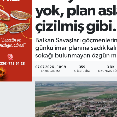
yok, plan as
KÜLTÜR SANAT
SARIGÖL
KÖPRÜBAŞI
EKONOMİ
çizilmiş gibi.
YAŞAM
SARUHANLI
KULA
EĞİTİM
LIFE
SELENDİ
SALİHLİ
KÜLTÜR SANAT
Balkan Savaşları göçmenlerinc
günkü imar planına sadık kalı
KIRKAĞAÇ
SARIGÖL
SPOR
sokağı bulunmayan özgün mima
DEMİRCİ
SARUHANLI
YAŞAM
07.07.2026 - 10:19
359
3 DK
YAYINLANMA
GÖSTERIM
OKUNMA SÜ
GÖLMARMARA
ŞEHZADELER
LIFE
GÖRDES
SELENDİ
BİLİM VE TEKNOLOJİ
KÖPRÜBAŞI
SOMA
YAZARLAR
SOMA
TURGUTLU
MANİSA'NIN YÖRESEL LEZZETLERİ