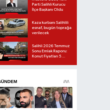
Parti Salihli Kurucu
İlçe Başkanı Oldu
Kaza kurbanı Salihlili
esnaf, bugün toprağa
verilecek
Salihli 2026 Temmuz
Sonu Emlak Raporu:
Konut Fiyatları 5
Milyon TL’yi Geçti,
Yatırımcıların Gözü Bu
Mahallelerde