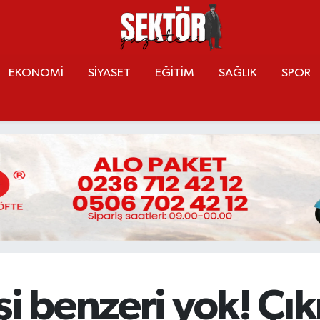
EKONOMİ
SİYASET
EĞİTİM
SAĞLIK
SPOR
şi benzeri yok! Ç