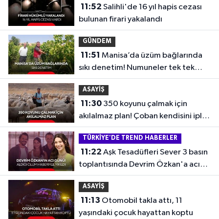
11:52
Salihli'de 16 yıl hapis cezası
bulunan firari yakalandı
GÜNDEM
11:51
Manisa’da üzüm bağlarında
sıkı denetim! Numuneler tek tek
alındı...
ASAYİŞ
11:30
350 koyunu çalmak için
akılalmaz plan! Çoban kendisini iple
bağlattı...
TÜRKİYE'DE TREND HABERLER
11:22
Aşk Tesadüfleri Sever 3 basın
toplantısında Devrim Özkan'a acı
haber
ASAYİŞ
11:13
Otomobil takla attı, 11
yaşındaki çocuk hayattan koptu