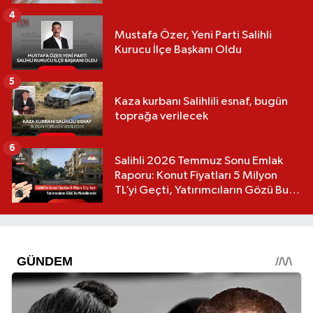
4
Mustafa Özer, Yeni Parti Salihli
Kurucu İlçe Başkanı Oldu
5
Kaza kurbanı Salihlili esnaf, bugün
toprağa verilecek
6
Salihli 2026 Temmuz Sonu Emlak
Raporu: Konut Fiyatları 5 Milyon
TL’yi Geçti, Yatırımcıların Gözü Bu
Mahallelerde