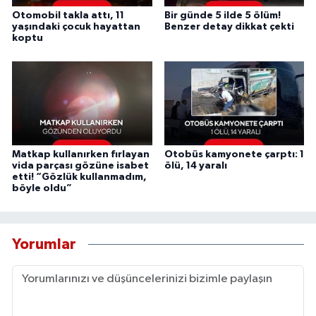
Otomobil takla attı, 11
Bir günde 5 ilde 5 ölüm!
yaşındaki çocuk hayattan
Benzer detay dikkat çekti
koptu
Matkap kullanırken fırlayan
Otobüs kamyonete çarptı: 1
vida parçası gözüne isabet
ölü, 14 yaralı
etti! “Gözlük kullanmadım,
böyle oldu”
Yorumlar