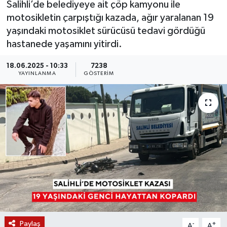
Salihli’de belediyeye ait çöp kamyonu ile
motosikletin çarpıştığı kazada, ağır yaralanan 19
KÜLTÜR SANAT
SARIGÖL
KÖPRÜBAŞI
EKONOMİ
yaşındaki motosiklet sürücüsü tedavi gördüğü
hastanede yaşamını yitirdi.
YAŞAM
SARUHANLI
KULA
EĞİTİM
18.06.2025 - 10:33
7238
LIFE
SELENDİ
SALİHLİ
KÜLTÜR SANAT
YAYINLANMA
GÖSTERIM
KIRKAĞAÇ
SARIGÖL
SPOR
DEMİRCİ
SARUHANLI
YAŞAM
GÖLMARMARA
ŞEHZADELER
LIFE
GÖRDES
SELENDİ
BİLİM VE TEKNOLOJİ
KÖPRÜBAŞI
SOMA
YAZARLAR
Paylaş
SOMA
TURGUTLU
MANİSA'NIN YÖRESEL LEZZETLERİ
-
+
A
A