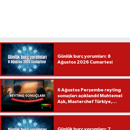
Günlük burç yorumları: 8
Ağustos 2026 Cumartesi
6 Ağustos Perşembe reyting
sonuçları açıklandı! Muhtemel
Aşk, Masterchef Türkiye,
Recep İvedik
Günlük burç yorumları: 7