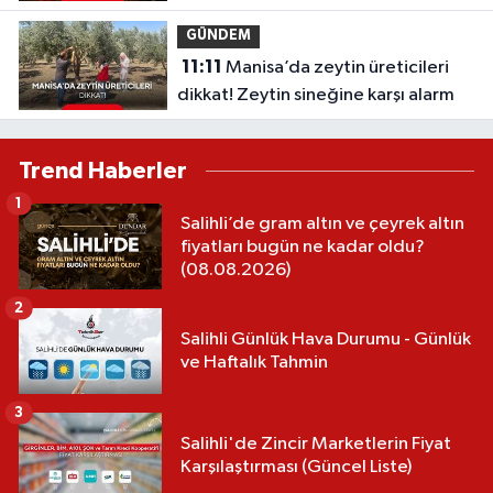
GÜNDEM
11:11
Manisa’da zeytin üreticileri
dikkat! Zeytin sineğine karşı alarm
Trend Haberler
1
Salihli’de gram altın ve çeyrek altın
fiyatları bugün ne kadar oldu?
(08.08.2026)
2
Salihli Günlük Hava Durumu - Günlük
ve Haftalık Tahmin
3
Salihli'de Zincir Marketlerin Fiyat
Karşılaştırması (Güncel Liste)