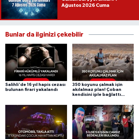
Ağustos 2026 Cuma
Bunlar da ilginizi çekebilir
Salihli'de 16 yıl hapis cezası
350 koyunu çalmak için
bulunan firari yakalandı
akılalmaz plan! Çoban
kendisini iple bağlattı...