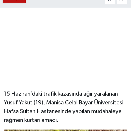
YUNUSEMRE
MANİSA'YI KEŞFET
TÜRKİYE'DE TREND HABERLER
ÖZEL HABER
15 Haziran’daki trafik kazasında ağır yaralanan
Yusuf Yakut (19), Manisa Celal Bayar Üniversitesi
Hafsa Sultan Hastanesinde yapılan müdahaleye
rağmen kurtarılamadı.