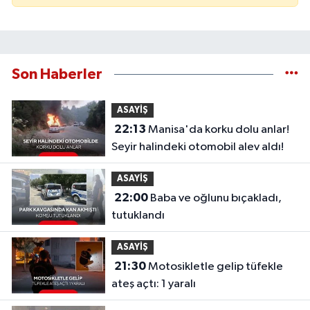
Son Haberler
ASAYİŞ
22:13
Manisa'da korku dolu anlar!
Seyir halindeki otomobil alev aldı!
ASAYİŞ
22:00
Baba ve oğlunu bıçakladı,
tutuklandı
ASAYİŞ
21:30
Motosikletle gelip tüfekle
ateş açtı: 1 yaralı