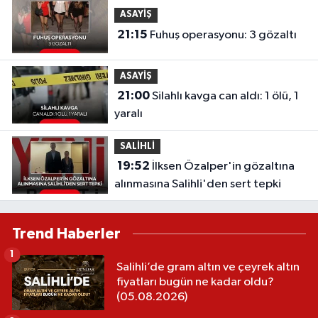
ASAYİŞ
21:15
Fuhuş operasyonu: 3 gözaltı
ASAYİŞ
21:00
Silahlı kavga can aldı: 1 ölü, 1
yaralı
SALİHLİ
19:52
İlksen Özalper'in gözaltına
alınmasına Salihli'den sert tepki
Trend Haberler
1
Salihli’de gram altın ve çeyrek altın
fiyatları bugün ne kadar oldu?
(05.08.2026)