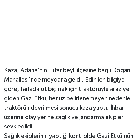
YUNUSEMRE
MANİSA'YI KEŞFET
TÜRKİYE'DE TREND HABERLER
ÖZEL HABER
Kaza, Adana'nın Tufanbeyli ilçesine bağlı Doğanlı
Mahallesi'nde meydana geldi. Edinilen bilgiye
göre, tarlada ot biçmek için traktörüyle araziye
giden Gazi Etkü, henüz belirlenemeyen nedenle
traktörün devrilmesi sonucu kaza yaptı. İhbar
üzerine olay yerine sağlık ve jandarma ekipleri
sevk edildi.
Sağlık ekiplerinin yaptığı kontrolde Gazi Etkü'nün