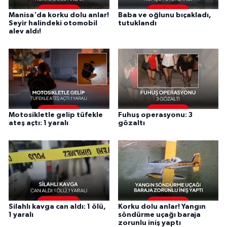
Manisa'da korku dolu anlar!
Baba ve oğlunu bıçakladı,
Seyir halindeki otomobil
tutuklandı
alev aldı!
Motosikletle gelip tüfekle
Fuhuş operasyonu: 3
ateş açtı: 1 yaralı
gözaltı
Silahlı kavga can aldı: 1 ölü,
Korku dolu anlar! Yangın
1 yaralı
söndürme uçağı baraja
zorunlu iniş yaptı