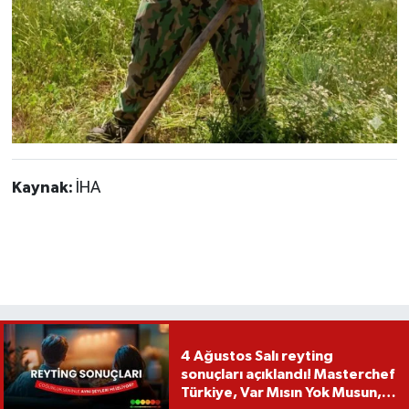
Kaynak:
İHA
4 Ağustos Salı reyting
sonuçları açıklandı! Masterchef
Türkiye, Var Mısın Yok Musun,