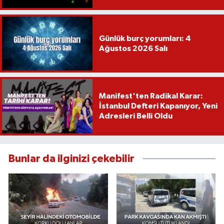
Köy Düğünü, Yükselme...
Günlük burç yorumları: 4
Ağustos 2026 Salı
Manifest'ten Radikal Karar:
İstanbul Defteri Kapanıyor, Yeni
Adresleri Belli Oldu
Bunlar da ilginizi çekebilir