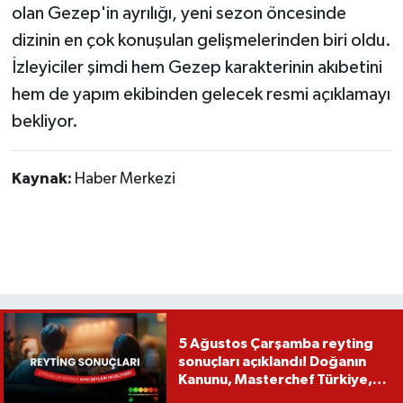
olan Gezep'in ayrılığı, yeni sezon öncesinde
dizinin en çok konuşulan gelişmelerinden biri oldu.
İzleyiciler şimdi hem Gezep karakterinin akıbetini
hem de yapım ekibinden gelecek resmi açıklamayı
bekliyor.
Kaynak:
Haber Merkezi
5 Ağustos Çarşamba reyting
sonuçları açıklandı! Doğanın
Kanunu, Masterchef Türkiye,
Var Mısın Yok Musun