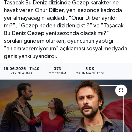
Taşacak Bu Deniz dizisinde Gezep karakterine
hayat veren Onur Dilber, yeni sezonda kadroda
KÜLTÜR SANAT
SARIGÖL
KÖPRÜBAŞI
EKONOMİ
yer almayacağını açıkladı. "Onur Dilber ayrıldı
mı?", "Gezep neden diziden çıktı?" ve "Taşacak
YAŞAM
SARUHANLI
KULA
EĞİTİM
Bu Deniz Gezep yeni sezonda olacak mı?"
LIFE
SELENDİ
SALİHLİ
KÜLTÜR SANAT
soruları gündem olurken, oyuncunun yaptığı
"anlam veremiyorum" açıklaması sosyal medyada
KIRKAĞAÇ
SARIGÖL
SPOR
geniş yankı uyandırdı.
18.06.2026 - 11:40
373
3 DK
DEMİRCİ
SARUHANLI
YAŞAM
YAYINLANMA
GÖSTERIM
OKUNMA SÜRESI
GÖLMARMARA
ŞEHZADELER
LIFE
GÖRDES
SELENDİ
BİLİM VE TEKNOLOJİ
KÖPRÜBAŞI
SOMA
YAZARLAR
SOMA
TURGUTLU
MANİSA'NIN YÖRESEL LEZZETLERİ