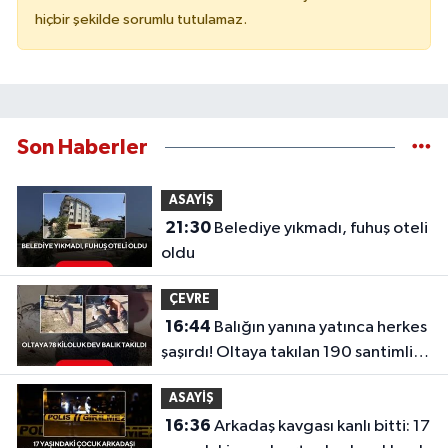
hiçbir şekilde sorumlu tutulamaz.
Son Haberler
ASAYİŞ
21:30
Belediye yıkmadı, fuhuş oteli
oldu
ÇEVRE
16:44
Balığın yanına yatınca herkes
şaşırdı! Oltaya takılan 190 santimlik
dev yayın balığı
ASAYİŞ
16:36
Arkadaş kavgası kanlı bitti: 17