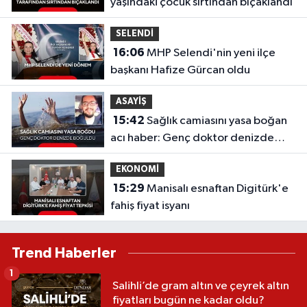
yaşındaki çocuk sırtından bıçaklandı
SELENDİ
16:06
MHP Selendi'nin yeni ilçe
başkanı Hafize Gürcan oldu
ASAYİŞ
15:42
Sağlık camiasını yasa boğan
acı haber: Genç doktor denizde
boğuldu
EKONOMİ
15:29
Manisalı esnaftan Digitürk'e
fahiş fiyat isyanı
Trend Haberler
1
Salihli’de gram altın ve çeyrek altın
fiyatları bugün ne kadar oldu?