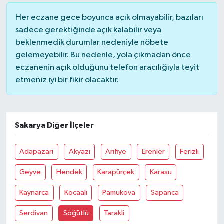
Her eczane gece boyunca açık olmayabilir, bazıları
YUNUSEMRE
MANİSA'YI KEŞFET
sadece gerektiğinde açık kalabilir veya
beklenmedik durumlar nedeniyle nöbete
TÜRKİYE'DE TREND HABERLER
gelemeyebilir. Bu nedenle, yola çıkmadan önce
eczanenin açık olduğunu telefon aracılığıyla teyit
ÖZEL HABER
etmeniz iyi bir fikir olacaktır.
Sakarya Diğer İlçeler
Adapazari
Akyazi
Arifiye
Erenler
Ferizli
Geyve
Hendek
Karapürçek
Karasu
Kaynarca
Kocaali
Pamukova
Sapanca
Serdivan
Söğütlü
Tarakli