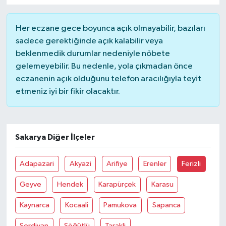
YUNUSEMRE
MANİSA'YI KEŞFET
Her eczane gece boyunca açık olmayabilir, bazıları
sadece gerektiğinde açık kalabilir veya
TÜRKİYE'DE TREND HABERLER
beklenmedik durumlar nedeniyle nöbete
gelemeyebilir. Bu nedenle, yola çıkmadan önce
ÖZEL HABER
eczanenin açık olduğunu telefon aracılığıyla teyit
etmeniz iyi bir fikir olacaktır.
Sakarya Diğer İlçeler
Adapazari
Akyazi
Arifiye
Erenler
Ferizli
Geyve
Hendek
Karapürçek
Karasu
Kaynarca
Kocaali
Pamukova
Sapanca
Serdivan
Söğütlü
Tarakli