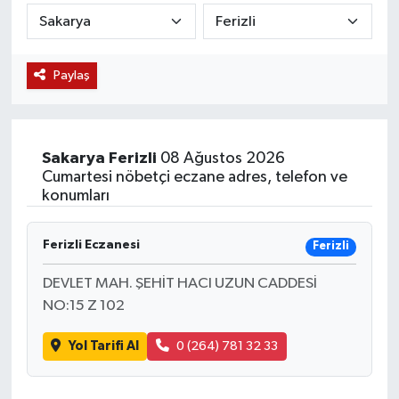
KÜLTÜR SANAT
SARIGÖL
KÖPRÜBAŞI
EKONOMİ
Paylaş
YAŞAM
SARUHANLI
KULA
EĞİTİM
LIFE
SELENDİ
SALİHLİ
KÜLTÜR SANAT
Sakarya
Ferizli
08 Ağustos 2026
KIRKAĞAÇ
SARIGÖL
SPOR
Cumartesi nöbetçi eczane adres, telefon ve
konumları
DEMİRCİ
SARUHANLI
YAŞAM
Ferizli Eczanesi
Ferizli
GÖLMARMARA
ŞEHZADELER
LIFE
DEVLET MAH. ŞEHİT HACI UZUN CADDESİ
GÖRDES
SELENDİ
BİLİM VE TEKNOLOJİ
NO:15 Z 102
Yol Tarifi Al
0 (264) 781 32 33
KÖPRÜBAŞI
SOMA
YAZARLAR
SOMA
TURGUTLU
MANİSA'NIN YÖRESEL LEZZETLERİ