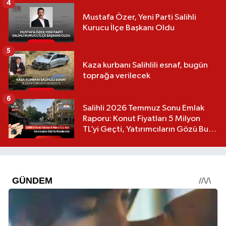
4
Mustafa Özer, Yeni Parti Salihli
Kurucu İlçe Başkanı Oldu
5
Kaza kurbanı Salihlili esnaf, bugün
toprağa verilecek
6
Salihli 2026 Temmuz Sonu Emlak
Raporu: Konut Fiyatları 5 Milyon
TL’yi Geçti, Yatırımcıların Gözü Bu
Mahallelerde