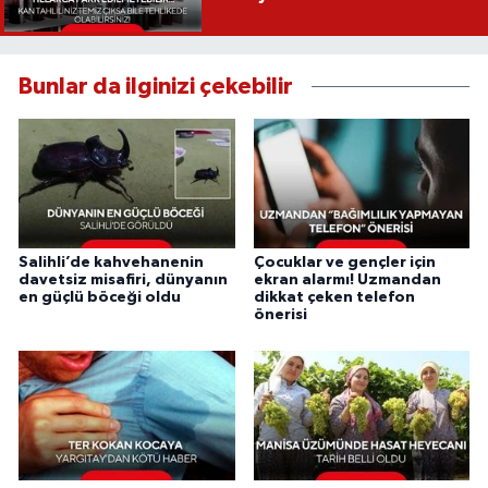
Bunlar da ilginizi çekebilir
Salihli’de kahvehanenin
Çocuklar ve gençler için
davetsiz misafiri, dünyanın
ekran alarmı! Uzmandan
en güçlü böceği oldu
dikkat çeken telefon
önerisi