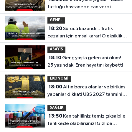
tuttuğu hastanede can verdi
GENEL
18:20
Sürücü kazandı... Trafik
cezaları için emsal karar! O eksiklik
cezayı geçersiz kıldı
ASAYİŞ
18:10
Genç yaşta gelen ani ölüm!
25 yaşındaki Eren hayatını kaybetti
EKONOMİ
18:00
Altın borcu olanlar ve birikim
yapanlar dikkat! UBS 2027 tahminini
güncelledi
SAĞLIK
13:50
Kan tahliliniz temiz çıksa bile
tehlikede olabilirsiniz! Gizlice
ilerleyen o sinsi tehlike...