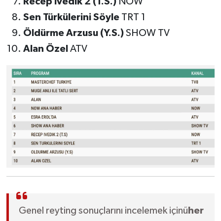
Recep İvedik 2 (T.S.)
NOW
Sen Türkülerini Söyle
TRT 1
Öldürme Arzusu (Y.S.)
SHOW TV
Alan Özel
ATV
Genel reyting sonuçlarını incelemek içinü
her