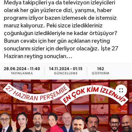
Medya takipçileri ya da televizyon izleyicileri
olarak her gün yüzlerce dizi, yarışma, haber
KÜLTÜR SANAT
SARIGÖL
KÖPRÜBAŞI
EKONOMİ
programı izliyor bazen izlemesek de istemsiz
maruz kalıyoruz. Peki sizce izledikleriniz
YAŞAM
SARUHANLI
KULA
EĞİTİM
çoğunluğun izledikleriyle ne kadar örtüşüyor?
LIFE
SELENDİ
SALİHLİ
KÜLTÜR SANAT
Bunun cevabı için her gün açıklanan reyting
sonuçlarını sizler için derliyor olacağız. İşte 27
KIRKAĞAÇ
SARIGÖL
SPOR
Haziran reyting sonuçları...
28.06.2024 - 11:40
14.11.2024 - 01:15
162
DEMİRCİ
SARUHANLI
YAŞAM
YAYINLANMA
GÜNCELLEME
GÖSTERIM
GÖLMARMARA
ŞEHZADELER
LIFE
GÖRDES
SELENDİ
BİLİM VE TEKNOLOJİ
KÖPRÜBAŞI
SOMA
YAZARLAR
SOMA
TURGUTLU
MANİSA'NIN YÖRESEL LEZZETLERİ