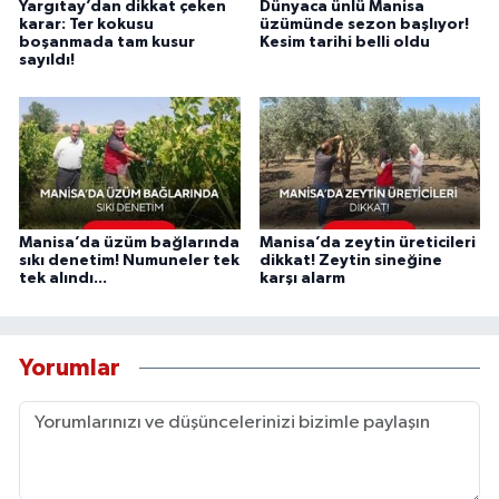
Yargıtay’dan dikkat çeken
Dünyaca ünlü Manisa
karar: Ter kokusu
üzümünde sezon başlıyor!
boşanmada tam kusur
Kesim tarihi belli oldu
sayıldı!
Manisa’da üzüm bağlarında
Manisa’da zeytin üreticileri
sıkı denetim! Numuneler tek
dikkat! Zeytin sineğine
tek alındı...
karşı alarm
Yorumlar