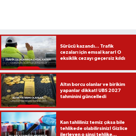
Sürücü kazandı... Trafik
cezaları için emsal karar! O
eksiklik cezayı geçersiz kıldı
Altın borcu olanlar ve birikim
yapanlar dikkat! UBS 2027
tahminini güncelledi
Kan tahliliniz temiz çıksa bile
tehlikede olabilirsiniz! Gizlice
ilerleyen o sinsi tehlike...