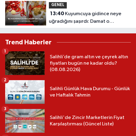
GENEL
13:40
Kuyumcuya gidince neye
uğradığını şaşırdı: Damat o
akrabasını arıyor!
Trend Haberler
1
Salihli’de gram altın ve çeyrek altın
fiyatları bugün ne kadar oldu?
(08.08.2026)
2
Salihli Günlük Hava Durumu - Günlük
ve Haftalık Tahmin
3
Salihli'de Zincir Marketlerin Fiyat
Karşılaştırması (Güncel Liste)