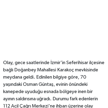
YUNUSEMRE
MANİSA'YI KEŞFET
TÜRKİYE'DE TREND HABERLER
ÖZEL HABER
Olay, gece saatlerinde İzmir'in Seferihisar ilçesine
bağlı Doğanbey Mahallesi Karakoç mevkisinde
meydana geldi. Edinilen bilgiye göre, 70
yaşındaki Osman Güntaş, evinin önündeki
kanepede uyuduğu esnada bölgeye inen bir
ayının saldırısına uğradı. Durumu fark edenlerin
112 Acil Çağrı Merkezi'ne ihbarı üzerine olay