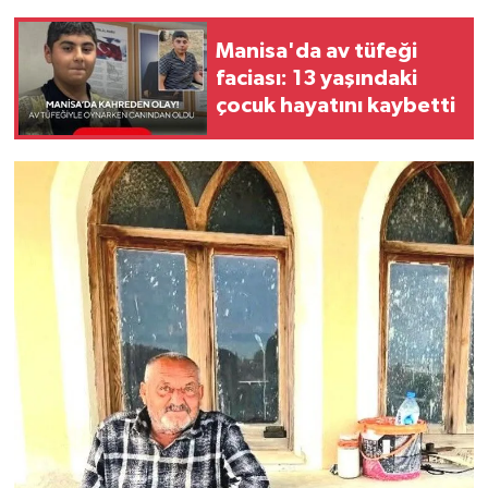
Manisa'da av tüfeği
faciası: 13 yaşındaki
çocuk hayatını kaybetti