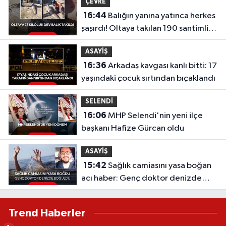
ÇEVRE
16:44
Balığın yanına yatınca herkes
şaşırdı! Oltaya takılan 190 santimlik
dev yayın balığı
ASAYİŞ
16:36
Arkadaş kavgası kanlı bitti: 17
yaşındaki çocuk sırtından bıçaklandı
SELENDİ
16:06
MHP Selendi'nin yeni ilçe
başkanı Hafize Gürcan oldu
ASAYİŞ
15:42
Sağlık camiasını yasa boğan
acı haber: Genç doktor denizde
boğuldu
Trend Haberler