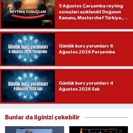
5 Ağustos Çarşamba reyting
sonuçları açıklandı! Doğanın
Kanunu, Masterchef Türkiye,
Var Mısın Yok Musun
Günlük burç yorumları: 6
Ağustos 2026 Perşembe
Günlük burç yorumları: 4
Ağustos 2026 Salı
Bunlar da ilginizi çekebilir