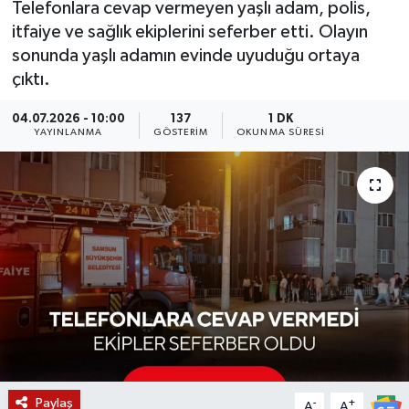
Telefonlara cevap vermeyen yaşlı adam, polis,
itfaiye ve sağlık ekiplerini seferber etti. Olayın
KÜLTÜR SANAT
SARIGÖL
KÖPRÜBAŞI
EKONOMİ
sonunda yaşlı adamın evinde uyuduğu ortaya
çıktı.
YAŞAM
SARUHANLI
KULA
EĞİTİM
04.07.2026 - 10:00
137
1 DK
LIFE
SELENDİ
SALİHLİ
KÜLTÜR SANAT
YAYINLANMA
GÖSTERIM
OKUNMA SÜRESI
KIRKAĞAÇ
SARIGÖL
SPOR
DEMİRCİ
SARUHANLI
YAŞAM
GÖLMARMARA
ŞEHZADELER
LIFE
GÖRDES
SELENDİ
BİLİM VE TEKNOLOJİ
KÖPRÜBAŞI
SOMA
YAZARLAR
Paylaş
SOMA
TURGUTLU
MANİSA'NIN YÖRESEL LEZZETLERİ
-
+
A
A