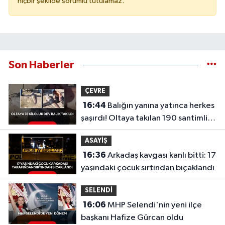
hiçbir şekilde sorumlu tutulamaz.
Son Haberler
ÇEVRE
16:44
Balığın yanına yatınca herkes
şaşırdı! Oltaya takılan 190 santimlik
dev yayın balığı
ASAYİŞ
16:36
Arkadaş kavgası kanlı bitti: 17
yaşındaki çocuk sırtından bıçaklandı
SELENDİ
16:06
MHP Selendi'nin yeni ilçe
başkanı Hafize Gürcan oldu