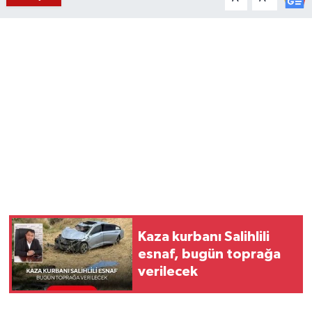
YUNUSEMRE
MANİSA'YI KEŞFET
TÜRKİYE'DE TREND HABERLER
ÖZEL HABER
Kaza kurbanı Salihlili
esnaf, bugün toprağa
verilecek