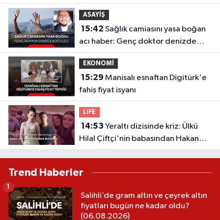
ASAYİŞ
15:42
Sağlık camiasını yasa boğan
acı haber: Genç doktor denizde
boğuldu
EKONOMİ
15:29
Manisalı esnaftan Digitürk'e
fahiş fiyat isyanı
LIFE
14:53
Yeraltı dizisinde kriz: Ülkü
Hilal Çiftçi'nin babasından Hakan
Çelebi ve OnTalent Menajerlik
hakkında suç duyurusu
Trend Haberler
1
Salihli’de gram altın ve çeyrek altın
fiyatları bugün ne kadar oldu?
(06.08.2026)