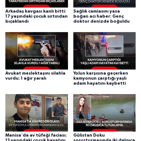
Arkadaş kavgası kanlı bitti:
Sağlık camiasını yasa
17 yaşındaki çocuk sırtından
boğan acı haber: Genç
bıçaklandı
doktor denizde boğuldu
Avukat meslektaşını silahla
Yolun karşısına geçerken
vurdu: 1 ağır yaralı
kamyonun çarptığı yaşlı
adam hayatını kaybetti
Manisa'da av tüfeği faciası:
Gülistan Doku
13 yaşındaki çocuk hayatını
soruşturmasında iki dalgıca