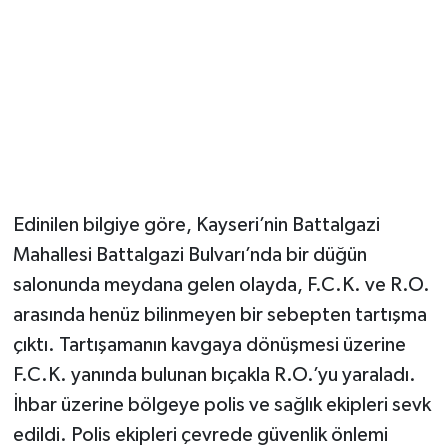
YUNUSEMRE
MANİSA'YI KEŞFET
TÜRKİYE'DE TREND HABERLER
ÖZEL HABER
Edinilen bilgiye göre, Kayseri’nin Battalgazi
Mahallesi Battalgazi Bulvarı’nda bir düğün
salonunda meydana gelen olayda, F.C.K. ve R.O.
arasında henüz bilinmeyen bir sebepten tartışma
çıktı. Tartışamanın kavgaya dönüşmesi üzerine
F.C.K. yanında bulunan bıçakla R.O.’yu yaraladı.
İhbar üzerine bölgeye polis ve sağlık ekipleri sevk
edildi. Polis ekipleri çevrede güvenlik önlemi