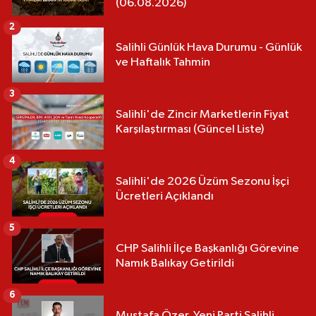
(06.08.2026)
2
Salihli Günlük Hava Durumu - Günlük
ve Haftalık Tahmin
3
Salihli'de Zincir Marketlerin Fiyat
Karşılaştırması (Güncel Liste)
4
Salihli'de 2026 Üzüm Sezonu İşçi
Ücretleri Açıklandı
5
CHP Salihli İlçe Başkanlığı Görevine
Namık Balıkay Getirildi
6
Mustafa Özer, Yeni Parti Salihli