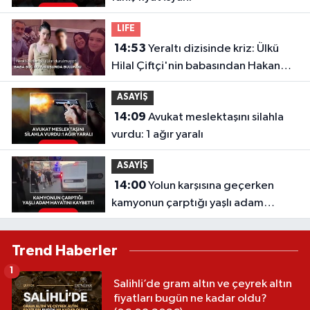
LIFE
14:53
Yeraltı dizisinde kriz: Ülkü
Hilal Çiftçi'nin babasından Hakan
Çelebi ve OnTalent Menajerlik
ASAYİŞ
hakkında suç duyurusu
14:09
Avukat meslektaşını silahla
vurdu: 1 ağır yaralı
ASAYİŞ
14:00
Yolun karşısına geçerken
kamyonun çarptığı yaşlı adam
hayatını kaybetti
Trend Haberler
1
Salihli’de gram altın ve çeyrek altın
fiyatları bugün ne kadar oldu?