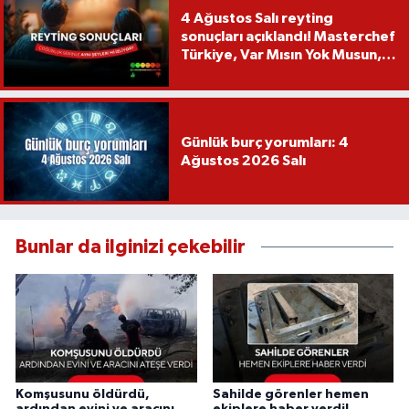
4 Ağustos Salı reyting
sonuçları açıklandı! Masterchef
Türkiye, Var Mısın Yok Musun,
Köy Düğünü, Yükselme...
Günlük burç yorumları: 4
Ağustos 2026 Salı
Bunlar da ilginizi çekebilir
Komşusunu öldürdü,
Sahilde görenler hemen
ardından evini ve aracını
ekiplere haber verdi!