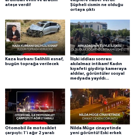
ateşe verdi!
Şüpheli cismin ne olduğu
ortaya çıktı
Kaza kurbanı Salihlili esnaf,
İlişki iddiası sonrası
bugün toprağa verilecek
akılalmaz intikam! Kadın
kıyafeti giydirip kameraya
aldılar, görüntüler sosyal
medyada yayıldı...
Otomobil ile motosiklet
Nilda Müge cinayetinde
çarpıştı: 1’i ağır 2 yaralı
yeni görüntü! Eski erkek