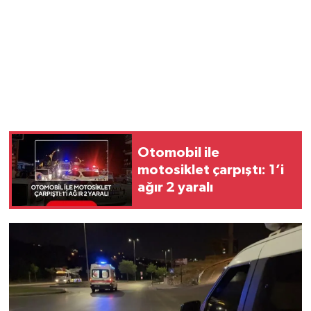
Otomobil ile
motosiklet çarpıştı: 1’i
ağır 2 yaralı