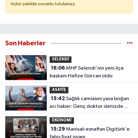
hiçbir şekilde sorumlu tutulamaz.
Son Haberler
SELENDİ
16:06
MHP Selendi'nin yeni ilçe
başkanı Hafize Gürcan oldu
ASAYİŞ
15:42
Sağlık camiasını yasa boğan
acı haber: Genç doktor denizde
boğuldu
EKONOMİ
15:29
Manisalı esnaftan Digitürk'e
fahiş fiyat isyanı