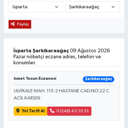
KÜLTÜR SANAT
SARIGÖL
KÖPRÜBAŞI
EKONOMİ
Paylaş
YAŞAM
SARUHANLI
KULA
EĞİTİM
LIFE
SELENDİ
SALİHLİ
KÜLTÜR SANAT
İsparta
Şarkikaraağaç
09 Ağustos 2026
KIRKAĞAÇ
SARIGÖL
SPOR
Pazar nöbetçi eczane adres, telefon ve
konumları
DEMİRCİ
SARUHANLI
YAŞAM
Ismet Tosun Eczanesi
Şarkikaraağaç
GÖLMARMARA
ŞEHZADELER
LIFE
ULVİKALE MAH. 115-2 HASTANE CAD.NO:22 C
GÖRDES
SELENDİ
BİLİM VE TEKNOLOJİ
ACİL KARŞISI
Yol Tarifi Al
0 (246) 411 33 53
KÖPRÜBAŞI
SOMA
YAZARLAR
SOMA
TURGUTLU
MANİSA'NIN YÖRESEL LEZZETLERİ