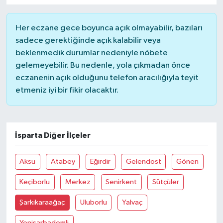
YUNUSEMRE
MANİSA'YI KEŞFET
Her eczane gece boyunca açık olmayabilir, bazıları
sadece gerektiğinde açık kalabilir veya
TÜRKİYE'DE TREND HABERLER
beklenmedik durumlar nedeniyle nöbete
gelemeyebilir. Bu nedenle, yola çıkmadan önce
ÖZEL HABER
eczanenin açık olduğunu telefon aracılığıyla teyit
etmeniz iyi bir fikir olacaktır.
İsparta Diğer İlçeler
Aksu
Atabey
Eğirdir
Gelendost
Gönen
Keçiborlu
Merkez
Senirkent
Sütçüler
Şarkikaraağaç
Uluborlu
Yalvaç
Yenişarbademli