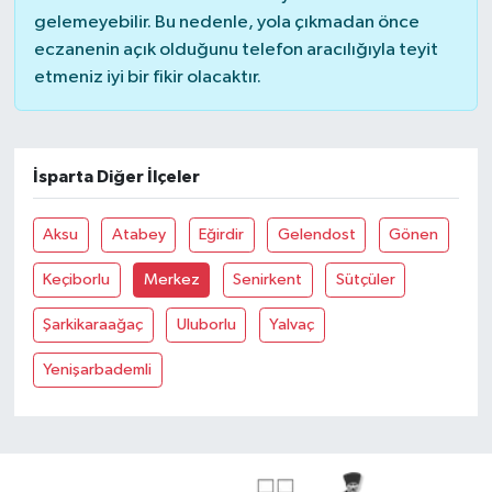
gelemeyebilir. Bu nedenle, yola çıkmadan önce
eczanenin açık olduğunu telefon aracılığıyla teyit
etmeniz iyi bir fikir olacaktır.
İsparta Diğer İlçeler
Aksu
Atabey
Eğirdir
Gelendost
Gönen
Keçiborlu
Merkez
Senirkent
Sütçüler
Şarkikaraağaç
Uluborlu
Yalvaç
Yenişarbademli