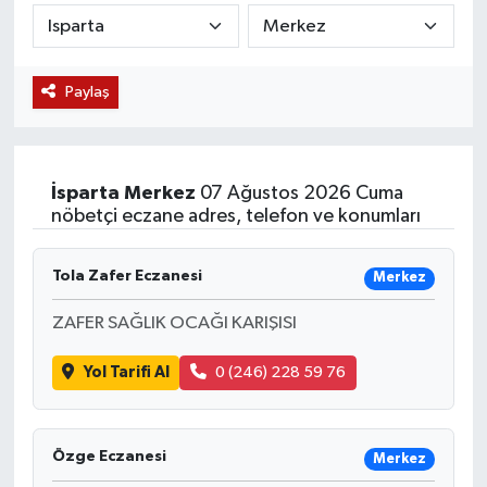
KÜLTÜR SANAT
SARIGÖL
KÖPRÜBAŞI
EKONOMİ
Paylaş
YAŞAM
SARUHANLI
KULA
EĞİTİM
LIFE
SELENDİ
SALİHLİ
KÜLTÜR SANAT
İsparta
Merkez
07 Ağustos 2026 Cuma
KIRKAĞAÇ
SARIGÖL
SPOR
nöbetçi eczane adres, telefon ve konumları
DEMİRCİ
SARUHANLI
YAŞAM
Tola Zafer Eczanesi
Merkez
GÖLMARMARA
ŞEHZADELER
LIFE
ZAFER SAĞLIK OCAĞI KARIŞISI
GÖRDES
SELENDİ
BİLİM VE TEKNOLOJİ
Yol Tarifi Al
0 (246) 228 59 76
KÖPRÜBAŞI
SOMA
YAZARLAR
Özge Eczanesi
Merkez
SOMA
TURGUTLU
MANİSA'NIN YÖRESEL LEZZETLERİ