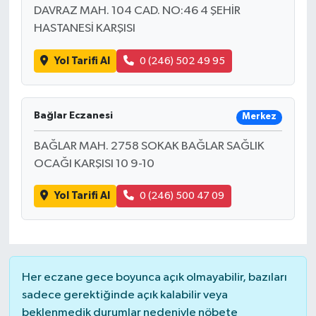
DAVRAZ MAH. 104 CAD. NO:46 4 ŞEHİR
HASTANESİ KARŞISI
YUNUSEMRE
MANİSA'YI KEŞFET
Yol Tarifi Al
0 (246) 502 49 95
TÜRKİYE'DE TREND HABERLER
ÖZEL HABER
Bağlar Eczanesi
Merkez
BAĞLAR MAH. 2758 SOKAK BAĞLAR SAĞLIK
OCAĞI KARŞISI 10 9-10
Yol Tarifi Al
0 (246) 500 47 09
Her eczane gece boyunca açık olmayabilir, bazıları
sadece gerektiğinde açık kalabilir veya
beklenmedik durumlar nedeniyle nöbete