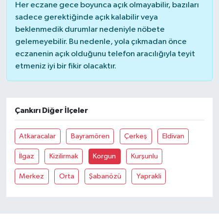
Her eczane gece boyunca açık olmayabilir, bazıları
sadece gerektiğinde açık kalabilir veya
YUNUSEMRE
MANİSA'YI KEŞFET
beklenmedik durumlar nedeniyle nöbete
gelemeyebilir. Bu nedenle, yola çıkmadan önce
TÜRKİYE'DE TREND HABERLER
eczanenin açık olduğunu telefon aracılığıyla teyit
etmeniz iyi bir fikir olacaktır.
ÖZEL HABER
Çankırı Diğer İlçeler
Atkaracalar
Bayramören
Çerkeş
Eldivan
İlgaz
Kizilirmak
Korgun
Kurşunlu
Merkez
Orta
Şabanözü
Yaprakli