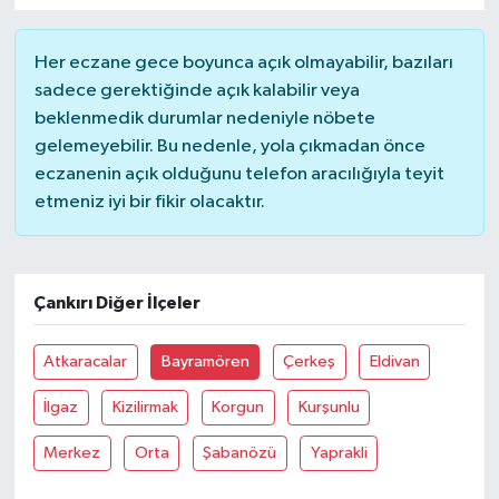
YUNUSEMRE
MANİSA'YI KEŞFET
Her eczane gece boyunca açık olmayabilir, bazıları
sadece gerektiğinde açık kalabilir veya
TÜRKİYE'DE TREND HABERLER
beklenmedik durumlar nedeniyle nöbete
gelemeyebilir. Bu nedenle, yola çıkmadan önce
ÖZEL HABER
eczanenin açık olduğunu telefon aracılığıyla teyit
etmeniz iyi bir fikir olacaktır.
Çankırı Diğer İlçeler
Atkaracalar
Bayramören
Çerkeş
Eldivan
İlgaz
Kizilirmak
Korgun
Kurşunlu
Merkez
Orta
Şabanözü
Yaprakli