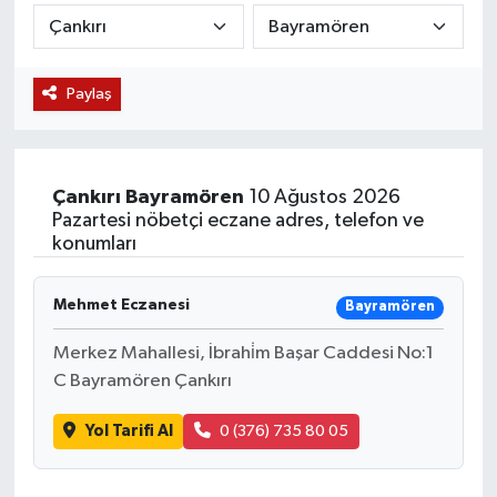
KÜLTÜR SANAT
SARIGÖL
KÖPRÜBAŞI
EKONOMİ
Paylaş
YAŞAM
SARUHANLI
KULA
EĞİTİM
LIFE
SELENDİ
SALİHLİ
KÜLTÜR SANAT
Çankırı
Bayramören
10 Ağustos 2026
KIRKAĞAÇ
SARIGÖL
SPOR
Pazartesi nöbetçi eczane adres, telefon ve
konumları
DEMİRCİ
SARUHANLI
YAŞAM
Mehmet Eczanesi
Bayramören
GÖLMARMARA
ŞEHZADELER
LIFE
Merkez Mahallesi, İbrahi̇m Başar Caddesi No:1
GÖRDES
SELENDİ
BİLİM VE TEKNOLOJİ
C Bayramören Çankırı
Yol Tarifi Al
0 (376) 735 80 05
KÖPRÜBAŞI
SOMA
YAZARLAR
SOMA
TURGUTLU
MANİSA'NIN YÖRESEL LEZZETLERİ