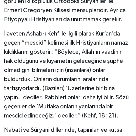
görülen iki topluluk Ortodoks Süryâniler ile
Ermenî Gregoryen Kilisesi mensuplarıdır. Ayrıca
Etiyopyalı Hristiyanları da unutmamak gerekir.
İlaveten Ashab-ı Kehf ile ilgili olarak Kur’an’da
geçen “mescid” kelimesi ilk Hristiyanların namaz
kıldıklarını gösterir: “Böylece, Allah'ın vaadinin
hak olduğunu ve kıyametin geleceğinde şüphe
olmadığını bilmeleri için (insanlara) onları
buldurduk. Onların durumlarını aralarında
tartışıyorlardı. (Bazıları) 'Üzerlerine bir bina
yapın.' dediler. Rabbleri onları daha iyi bilir. Sözü
geçenler de 'Mutlaka onların yanlarında bir
mescid edineceğiz.' dediler.” (Kehf, 18: 21).
Nabatî ve Süryani dillerinde, tapınılan ve kutsal