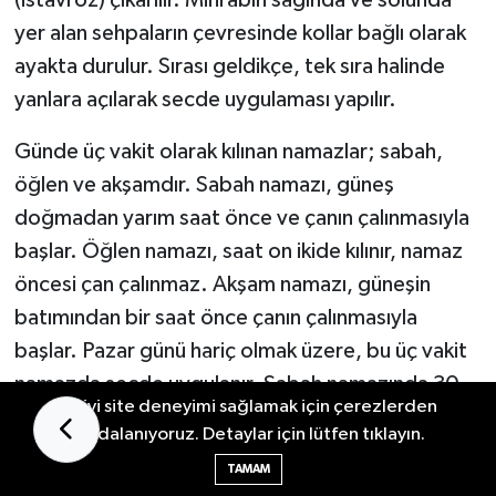
yer alan sehpaların çevresinde kollar bağlı olarak
ayakta durulur. Sırası geldikçe, tek sıra halinde
yanlara açılarak secde uygulaması yapılır.
Günde üç vakit olarak kılınan namazlar; sabah,
öğlen ve akşamdır. Sabah namazı, güneş
doğmadan yarım saat önce ve çanın çalınmasıyla
başlar. Öğlen namazı, saat on ikide kılınır, namaz
öncesi çan çalınmaz. Akşam namazı, güneşin
batımından bir saat önce çanın çalınmasıyla
başlar. Pazar günü hariç olmak üzere, bu üç vakit
namazda secde uygulanır. Sabah namazında 30
En iyi site deneyimi sağlamak için çerezlerden
rekat, öğlen namazında 18 rekat, akşam
faydalanıyoruz. Detaylar için lütfen tıklayın.
namazında 18 rekat olmak üzere günlük 66
TAMAM
rekatlık secde uygulanır. Büyük oruç döneminde,