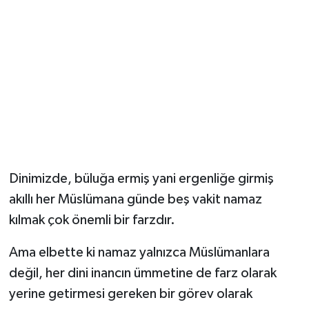
YUNUSEMRE
MANİSA'YI KEŞFET
TÜRKİYE'DE TREND HABERLER
ÖZEL HABER
Dinimizde, büluğa ermiş yani ergenliğe girmiş
akıllı her Müslümana günde beş vakit namaz
kılmak çok önemli bir farzdır.
Ama elbette ki namaz yalnızca Müslümanlara
değil, her dini inancın ümmetine de farz olarak
yerine getirmesi gereken bir görev olarak