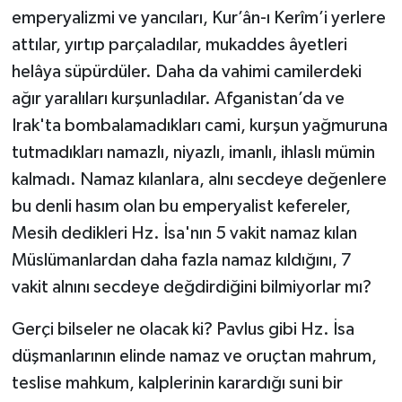
emperyalizmi ve yancıları, Kur’ân-ı Kerîm’i yerlere
attılar, yırtıp parçaladılar, mukaddes âyetleri
helâya süpürdüler. Daha da vahimi camilerdeki
ağır yaralıları kurşunladılar. Afganistan’da ve
Irak'ta bombalamadıkları cami, kurşun yağmuruna
tutmadıkları namazlı, niyazlı, imanlı, ihlaslı mümin
kalmadı. Namaz kılanlara, alnı secdeye değenlere
bu denli hasım olan bu emperyalist kefereler,
Mesih dedikleri Hz. İsa'nın 5 vakit namaz kılan
Müslümanlardan daha fazla namaz kıldığını, 7
vakit alnını secdeye değdirdiğini bilmiyorlar mı?
Gerçi bilseler ne olacak ki? Pavlus gibi Hz. İsa
düşmanlarının elinde namaz ve oruçtan mahrum,
teslise mahkum, kalplerinin karardığı suni bir