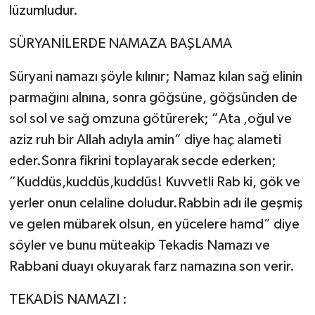
lüzumludur.
SÜRYANİLERDE NAMAZA BAŞLAMA
Süryani namazı şöyle kılınır; Namaz kılan sağ elinin
parmağını alnına, sonra göğsüne, göğsünden de
sol sol ve sağ omzuna götürerek; ”Ata ,oğul ve
aziz ruh bir Allah adıyla amin” diye haç alameti
eder.Sonra fikrini toplayarak secde ederken;
”Kuddüs,kuddüs,kuddüs! Kuvvetli Rab ki, gök ve
yerler onun celaline doludur.Rabbin adı ile geşmiş
ve gelen mübarek olsun, en yücelere hamd” diye
söyler ve bunu müteakip Tekadis Namazı ve
Rabbani duayı okuyarak farz namazına son verir.
TEKADİS NAMAZI :