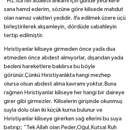
”Hz.İsa’nın adaletli ahkamı için günde yedi kere
sana hamd ederim, sözüne göre kilisede mahdut
olan namaz vakitleri yedidir. İfa edilmek üzere üçü
birleştirilerek akşamleyin, dördüde sabahleyin
tertip edilmiştir.
Hıristiyanlar kiliseye girmeden önce yada dua
etmeden önce abdest almıyorlar, dışarıdan yada
bedeni hareketlere bakılırsa bu böyle
görünür.Çünkü Hıristiyanlıkta hangi mezhep
olursa olsun abdest alma kavramı yoktur.Buna
rağmen Hıristiyanlar kiliseye her hangi bir daireye
girer gibi girmezler. Kiliselerin girişinde okunmuş
suyla dolu olan iki küçük kurna bulunur ve
Hıristiyanlar kiliseye girerken sağ ellerini bu suya
batırıp; ”Tek Allah olan Peder,Oğul,Kutsal Ruh