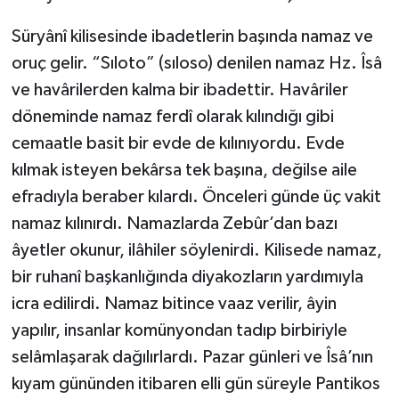
Süryânî kilisesinde ibadetlerin başında namaz ve
oruç gelir. “Sıloto” (sıloso) denilen namaz Hz. Îsâ
ve havârilerden kalma bir ibadettir. Havâriler
döneminde namaz ferdî olarak kılındığı gibi
cemaatle basit bir evde de kılınıyordu. Evde
kılmak isteyen bekârsa tek başına, değilse aile
efradıyla beraber kılardı. Önceleri günde üç vakit
namaz kılınırdı. Namazlarda Zebûr’dan bazı
âyetler okunur, ilâhiler söylenirdi. Kilisede namaz,
bir ruhanî başkanlığında diyakozların yardımıyla
icra edilirdi. Namaz bitince vaaz verilir, âyin
yapılır, insanlar komünyondan tadıp birbiriyle
selâmlaşarak dağılırlardı. Pazar günleri ve Îsâ’nın
kıyam gününden itibaren elli gün süreyle Pantikos