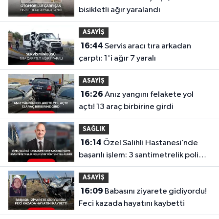
bisikletli ağır yaralandı
ASAYİŞ
16:44
Servis aracı tıra arkadan
çarptı: 1'i ağır 7 yaralı
ASAYİŞ
16:26
Anız yangını felakete yol
açtı! 13 araç birbirine girdi
SAĞLIK
16:14
Özel Salihli Hastanesi’nde
başarılı işlem: 3 santimetrelik polip
EMR yöntemiyle alındı
ASAYİŞ
16:09
Babasını ziyarete gidiyordu!
Feci kazada hayatını kaybetti