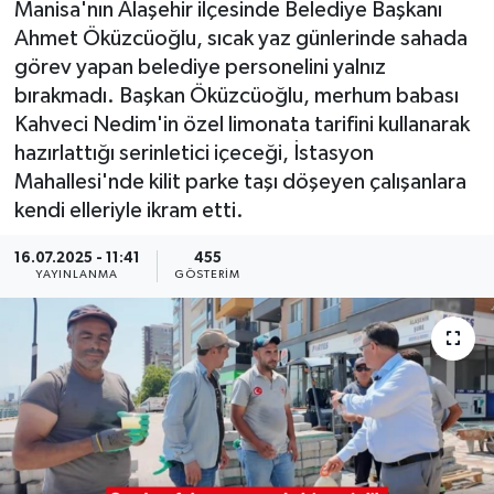
Manisa'nın Alaşehir ilçesinde Belediye Başkanı
Ahmet Öküzcüoğlu, sıcak yaz günlerinde sahada
KÜLTÜR SANAT
SARIGÖL
KÖPRÜBAŞI
EKONOMİ
görev yapan belediye personelini yalnız
bırakmadı. Başkan Öküzcüoğlu, merhum babası
YAŞAM
SARUHANLI
KULA
EĞİTİM
Kahveci Nedim'in özel limonata tarifini kullanarak
LIFE
SELENDİ
SALİHLİ
KÜLTÜR SANAT
hazırlattığı serinletici içeceği, İstasyon
Mahallesi'nde kilit parke taşı döşeyen çalışanlara
KIRKAĞAÇ
SARIGÖL
SPOR
kendi elleriyle ikram etti.
16.07.2025 - 11:41
455
DEMİRCİ
SARUHANLI
YAŞAM
YAYINLANMA
GÖSTERIM
GÖLMARMARA
ŞEHZADELER
LIFE
GÖRDES
SELENDİ
BİLİM VE TEKNOLOJİ
KÖPRÜBAŞI
SOMA
YAZARLAR
SOMA
TURGUTLU
MANİSA'NIN YÖRESEL LEZZETLERİ