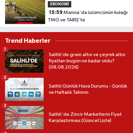
EKONOMİ
15:59
Manisa'da üzümcünün kulağı
TMO ve TARİŞ’te
Trend Haberler
1
Salihli’de gram altın ve çeyrek altın
fiyatları bugün ne kadar oldu?
(08.08.2026)
2
Salihli Günlük Hava Durumu - Günlük
ve Haftalık Tahmin
3
Salihli'de Zincir Marketlerin Fiyat
Karşılaştırması (Güncel Liste)