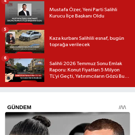
4
Mustafa Özer, Yeni Parti Salihli
Kurucu İlçe Başkanı Oldu
5
Kaza kurbanı Salihlili esnaf, bugün
toprağa verilecek
6
Salihli 2026 Temmuz Sonu Emlak
Raporu: Konut Fiyatları 5 Milyon
TL’yi Geçti, Yatırımcıların Gözü Bu
Mahallelerde