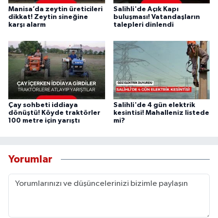
Manisa’da zeytin üreticileri
Salihli'de Açık Kapı
dikkat! Zeytin sineğine
buluşması! Vatandaşların
karşı alarm
talepleri dinlendi
Çay sohbeti iddiaya
Salihli'de 4 gün elektrik
dönüştü! Köyde traktörler
kesintisi! Mahalleniz listede
100 metre için yarıştı
mi?
Yorumlar