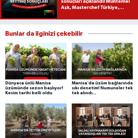
sonuçları açıklandı! Muhtemel
Aşk, Masterchef Türkiye,
Recep İvedik
Bunlar da ilginizi çekebilir
Dünyaca ünlü Manisa
Manisa’da üzüm bağlarında
üzümünde sezon başlıyor!
sıkı denetim! Numuneler tek
Kesim tarihi belli oldu
tek alındı...