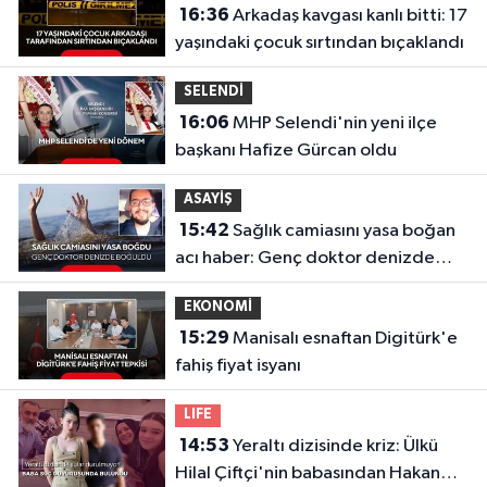
16:36
Arkadaş kavgası kanlı bitti: 17
yaşındaki çocuk sırtından bıçaklandı
SELENDİ
16:06
MHP Selendi'nin yeni ilçe
başkanı Hafize Gürcan oldu
ASAYİŞ
15:42
Sağlık camiasını yasa boğan
acı haber: Genç doktor denizde
boğuldu
EKONOMİ
15:29
Manisalı esnaftan Digitürk'e
fahiş fiyat isyanı
LIFE
14:53
Yeraltı dizisinde kriz: Ülkü
Hilal Çiftçi'nin babasından Hakan