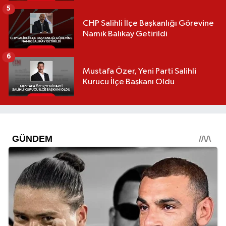
5
CHP Salihli İlçe Başkanlığı Görevine
Namık Balıkay Getirildi
6
Mustafa Özer, Yeni Parti Salihli
Kurucu İlçe Başkanı Oldu