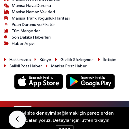
Manisa Hava Durumu
Manisa Namaz Vakitleri
Manisa Trafik Yoğunluk Haritası
Puan Durumu ve Fikstür
Tüm Manşetler
Son Dakika Haberleri
Haber Arşivi
Hakkımızda
Künye
Gizlilik Sözleşmesi
İletişim
Salihli Post Haber
Manisa Post Haber
RSS
Copyright © 2026. Her hakkı saklıdır.
En iyi site deneyimi sağlamak için çerezlerden
faydalanıyoruz. Detaylar için lütfen tıklayın.
Haber Yazılımı:
TE Bilişim