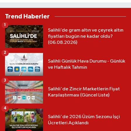
Çelebi ve OnTalent Menajerlik
hakkında suç duyurusu
Trend Haberler
1
Salihli’de gram altın ve çeyrek altın
fiyatları bugün ne kadar oldu?
(06.08.2026)
2
Salihli Günlük Hava Durumu - Günlük
ve Haftalık Tahmin
3
Salihli'de Zincir Marketlerin Fiyat
Karşılaştırması (Güncel Liste)
4
Salihli'de 2026 Üzüm Sezonu İşçi
Ücretleri Açıklandı