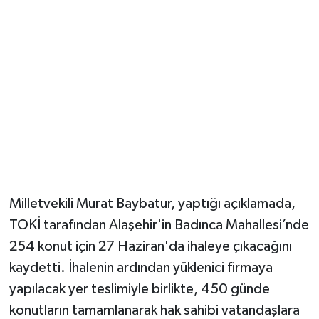
YUNUSEMRE
MANİSA'YI KEŞFET
TÜRKİYE'DE TREND HABERLER
ÖZEL HABER
Milletvekili Murat Baybatur, yaptığı açıklamada,
TOKİ tarafından Alaşehir'in Badınca Mahallesi’nde
254 konut için 27 Haziran'da ihaleye çıkacağını
kaydetti. İhalenin ardından yüklenici firmaya
yapılacak yer teslimiyle birlikte, 450 günde
konutların tamamlanarak hak sahibi vatandaşlara