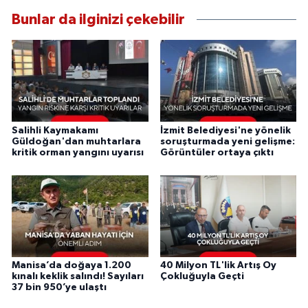
Bunlar da ilginizi çekebilir
Salihli Kaymakamı
İzmit Belediyesi'ne yönelik
Güldoğan'dan muhtarlara
soruşturmada yeni gelişme:
kritik orman yangını uyarısı
Görüntüler ortaya çıktı
Manisa’da doğaya 1.200
40 Milyon TL'lik Artış Oy
kınalı keklik salındı! Sayıları
Çokluğuyla Geçti
37 bin 950’ye ulaştı