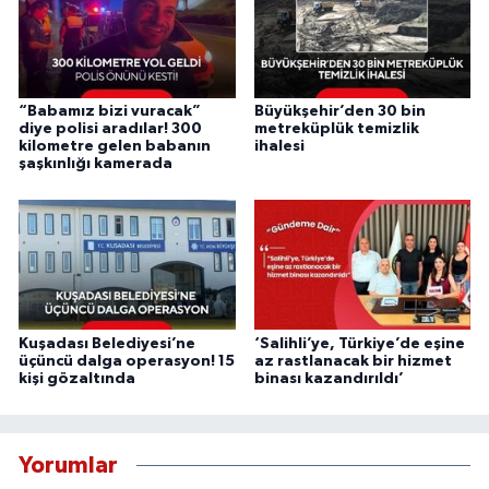
“Babamız bizi vuracak”
Büyükşehir’den 30 bin
diye polisi aradılar! 300
metreküplük temizlik
kilometre gelen babanın
ihalesi
şaşkınlığı kamerada
Kuşadası Belediyesi’ne
‘Salihli’ye, Türkiye’de eşine
üçüncü dalga operasyon! 15
az rastlanacak bir hizmet
kişi gözaltında
binası kazandırıldı’
Yorumlar