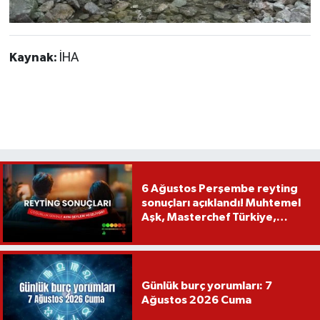
Kaynak:
İHA
6 Ağustos Perşembe reyting
sonuçları açıklandı! Muhtemel
Aşk, Masterchef Türkiye,
Recep İvedik
Günlük burç yorumları: 7
Ağustos 2026 Cuma