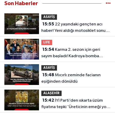
Son Haberler
ASAYİŞ
15:55
22 yaşındaki gençten acı
haber! Yeni aldığı motosiklet sonu
oldu
LIFE
15:54
Karma 2. sezon için geri
sayım başladı! Kadroya bomba
isimler dahil oldu
ASAYİŞ
15:48
Mıcırlı zeminde facianın
eşiğinden dönüldü
ALAŞEHİR
15:42
İYİ Parti’den ıskarta üzüm
fiyatına tepki 'Üreticinin emeği yok
sayılamaz'