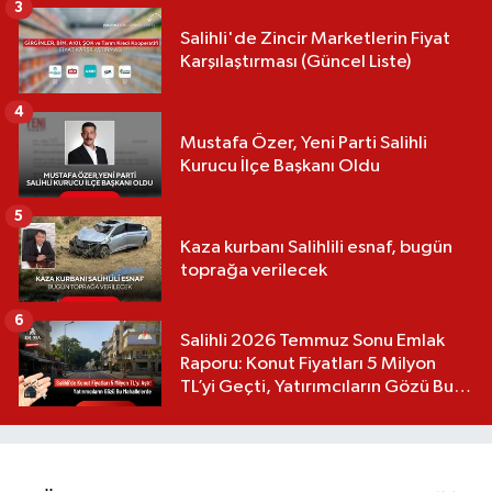
3
Salihli'de Zincir Marketlerin Fiyat
Karşılaştırması (Güncel Liste)
4
Mustafa Özer, Yeni Parti Salihli
Kurucu İlçe Başkanı Oldu
5
Kaza kurbanı Salihlili esnaf, bugün
toprağa verilecek
6
Salihli 2026 Temmuz Sonu Emlak
Raporu: Konut Fiyatları 5 Milyon
TL’yi Geçti, Yatırımcıların Gözü Bu
Mahallelerde