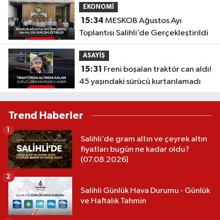
EKONOMİ
15:34
MESKOB Ağustos Ayı
Toplantısı Salihli’de Gerçekleştirildi
ASAYİŞ
15:31
Freni boşalan traktör can aldı!
45 yaşındaki sürücü kurtarılamadı
Trend Haberler
1
Salihli’de gram altın ve çeyrek altın
fiyatları bugün ne kadar oldu?
(07.08.2026)
2
Salihli Günlük Hava Durumu - Günlük
ve Haftalık Tahmin