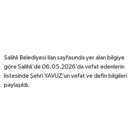
YUNUSEMRE
MANİSA'YI KEŞFET
TÜRKİYE'DE TREND HABERLER
ÖZEL HABER
Salihli Belediyesi ilan sayfasında yer alan bilgiye
göre Salihli’de 06.05.2026’da vefat edenlerin
listesinde Şehri YAVUZ’un vefat ve defin bilgileri
paylaşıldı.