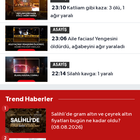
23:10
Katliam gibi kaza: 3 ölü, 1
ağır yaralı
ASAYİŞ
23:06
Aile faciası! Yengesini
öldürdü, ağabeyini ağır yaraladı
ASAYİŞ
22:14
Silahlı kavga: 1 yaralı
Trend Haberler
1
Salihli’de gram altın ve çeyrek altın
fiyatları bugün ne kadar oldu?
(08.08.2026)
2