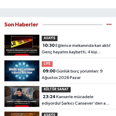
Son Haberler
ASAYİŞ
10:30
Eğlence mekanında kan aktı!
Genç hayatını kaybetti, 4 kişi
gözaltında
LIFE
09:00
Günlük burç yorumları: 9
Ağustos 2026 Pazar
KÜLTÜR SANAT
23:24
Kanserle mücadele
ediyordu! Şarkıcı Cansever'den acı
haber, hayatını kaybetti
ASAYİŞ