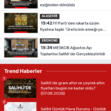
eşiğinden dönüldü
ALAŞEHİR
15:42
İYİ Parti’den ıskarta üzüm
fiyatına tepki 'Üreticinin emeği yok
sayılamaz'
EKONOMİ
15:34
MESKOB Ağustos Ayı
Toplantısı Salihli’de Gerçekleştirildi
Trend Haberler
1
Salihli’de gram altın ve çeyrek altın
fiyatları bugün ne kadar oldu?
(07.08.2026)
2
Salihli Günlük Hava Durumu - Günlük