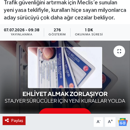
Trafik güvenliğini artırmak için Meclis’e sunulan
yeni yasa teklifiyle, kuralları hiçe sayan milyonlarca
KÜLTÜR SANAT
SARIGÖL
KÖPRÜBAŞI
EKONOMİ
aday sürücüyü çok daha ağır cezalar bekliyor.
YAŞAM
SARUHANLI
KULA
EĞİTİM
07.07.2026 - 09:38
276
1 DK
YAYINLANMA
GÖSTERIM
OKUNMA SÜRESI
LIFE
SELENDİ
SALİHLİ
KÜLTÜR SANAT
KIRKAĞAÇ
SARIGÖL
SPOR
DEMİRCİ
SARUHANLI
YAŞAM
GÖLMARMARA
ŞEHZADELER
LIFE
GÖRDES
SELENDİ
BİLİM VE TEKNOLOJİ
KÖPRÜBAŞI
SOMA
YAZARLAR
Paylaş
-
+
A
A
SOMA
TURGUTLU
MANİSA'NIN YÖRESEL LEZZETLERİ