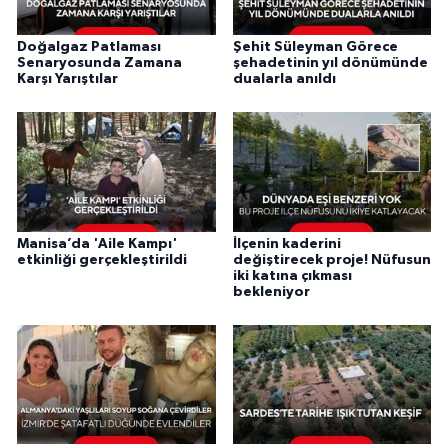
Doğalgaz Patlaması
Şehit Süleyman Görece
Senaryosunda Zamana
şehadetinin yıl dönümünde
Karşı Yarıştılar
dualarla anıldı
Manisa’da 'Aile Kampı'
İlçenin kaderini
etkinliği gerçekleştirildi
değiştirecek proje! Nüfusun
iki katına çıkması
bekleniyor