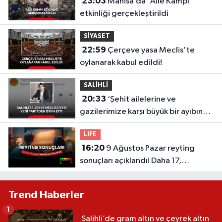
23:03
Manisa’da 'Aile Kampı'
etkinliği gerçekleştirildi
SİYASET
22:59
Çerçeve yasa Meclis'te
oylanarak kabul edildi!
SALİHLİ
20:33
‘Şehit ailelerine ve
gazilerimize karşı büyük bir ayıbın
içinde olmaktansa…’ Ragıp
LIFE
Kırgezen’den Yeni Parti’ye sert
16:20
9 Ağustos Pazar reyting
eleştirilerle istifa
sonuçları açıklandı! Daha 17,
Masterchef Türkiye, Köyden İndim
Şehre...
Trend Haberler
1
Salihli’de gram altın ve çeyrek altın