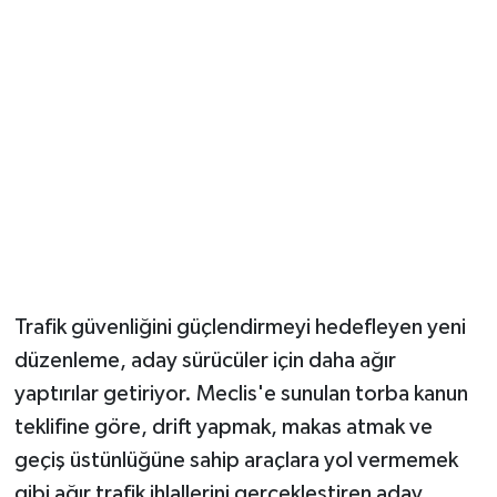
YUNUSEMRE
MANİSA'YI KEŞFET
TÜRKİYE'DE TREND HABERLER
ÖZEL HABER
Trafik güvenliğini güçlendirmeyi hedefleyen yeni
düzenleme, aday sürücüler için daha ağır
yaptırılar getiriyor. Meclis'e sunulan torba kanun
teklifine göre, drift yapmak, makas atmak ve
geçiş üstünlüğüne sahip araçlara yol vermemek
gibi ağır trafik ihlallerini gerçekleştiren aday