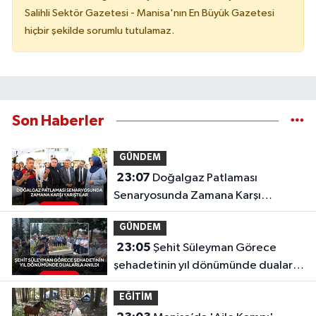
Salihli Sektör Gazetesi - Manisa'nın En Büyük Gazetesi
hiçbir şekilde sorumlu tutulamaz.
Son Haberler
GÜNDEM
23:07
Doğalgaz Patlaması
Senaryosunda Zamana Karşı
Yarıştılar
GÜNDEM
23:05
Şehit Süleyman Görece
şehadetinin yıl dönümünde dualarla
anıldı
EĞİTİM