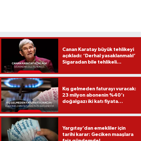
Canan Karatay büyük tehlikeyi
açıkladı: ‘Derhal yasaklanmalı!’
Sigaradan bile tehlikeli...
Kış gelmeden faturayı vuracak:
23 milyon abonenin %40'ı
doğalgazı iki katı fiyata
kullanacak!
Yargıtay’dan emekliler için
tarihi karar: Geciken maaşlara
faiz gündemde!