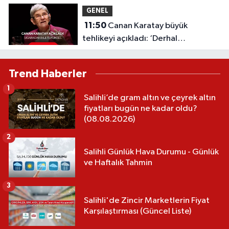
durum
GENEL
11:50
Canan Karatay büyük
tehlikeyi açıkladı: ‘Derhal
yasaklanmalı!’ Sigaradan bile
tehlikeli...
Trend Haberler
1
Salihli’de gram altın ve çeyrek altın
fiyatları bugün ne kadar oldu?
(08.08.2026)
2
Salihli Günlük Hava Durumu - Günlük
ve Haftalık Tahmin
3
Salihli'de Zincir Marketlerin Fiyat
Karşılaştırması (Güncel Liste)