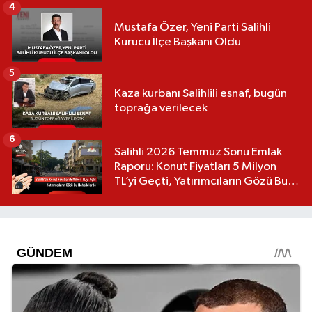
4
Mustafa Özer, Yeni Parti Salihli
Kurucu İlçe Başkanı Oldu
5
Kaza kurbanı Salihlili esnaf, bugün
toprağa verilecek
6
Salihli 2026 Temmuz Sonu Emlak
Raporu: Konut Fiyatları 5 Milyon
TL’yi Geçti, Yatırımcıların Gözü Bu
Mahallelerde