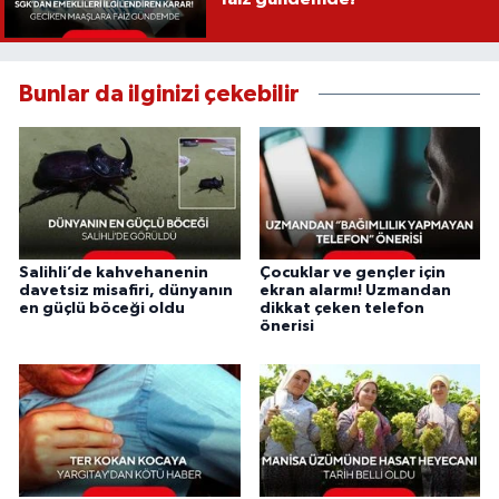
Bunlar da ilginizi çekebilir
Salihli’de kahvehanenin
Çocuklar ve gençler için
davetsiz misafiri, dünyanın
ekran alarmı! Uzmandan
en güçlü böceği oldu
dikkat çeken telefon
önerisi