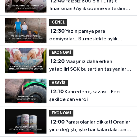
12:40
Faizsiz 800 bin TL taşıt
finansmanı! Aylık ödeme ve teslim
tarihi belli oldu
GENEL
12:30
Yazın paraya para
demiyorlar... Bu meslekte aylık
kazanç 250 bin lira!
EKONOMİ
12:20
Maaşınız daha erken
yatabilir! SGK bu şartları taşıyanların
emeklilik tarihini öne çekiyor
ASAYİŞ
12:10
Kahreden iş kazası... Feci
şekilde can verdi
EKONOMİ
12:00
Parası olanlar dikkat! Oranlar
yine değişti, işte bankalardaki son