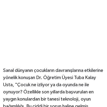
YUNUSEMRE
MANİSA'YI KEŞFET
TÜRKİYE'DE TREND HABERLER
ÖZEL HABER
Sanal dünyanın çocukların davranışlarına etkilerine
yönelik konuşan Dr. Öğretim Üyesi Tuba Kalay
Usta, "Çocuk ne izliyor ya da oyunda ne ile
oynuyor? Özellikle son yıllarda başvurulan en
yaygın konulardan bir tanesi teknoloji, oyun
bağımlılığı. Bu ciddi bir sorun haline gelmiş