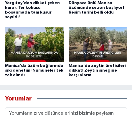
Yargıtay’dan dikkat çeken
Dünyaca ünlü Manisa
karar: Ter kokusu
üzümünde sezon başlıyor!
boşanmada tam kusur
Kesim tarihi belli oldu
sayıldı!
Manisa’da üzüm bağlarında
Manisa’da zeytin üreticileri
sıkı denetim! Numuneler tek
dikkat! Zeytin sineğine
tek alındı...
karşı alarm
Yorumlar