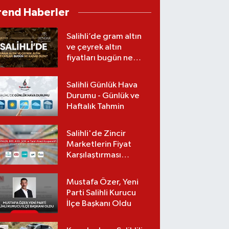
rend Haberler
Salihli’de gram altın
ve çeyrek altın
fiyatları bugün ne
kadar oldu?
(08.08.2026)
Salihli Günlük Hava
Durumu - Günlük ve
Haftalık Tahmin
Salihli'de Zincir
Marketlerin Fiyat
Karşılaştırması
(Güncel Liste)
Mustafa Özer, Yeni
Parti Salihli Kurucu
İlçe Başkanı Oldu