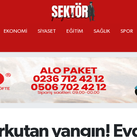
EKONOMİ
SİYASET
EĞİTİM
SAĞLIK
SPOR
orkutan yangın! Ev