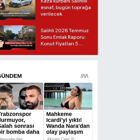
Kaza kurbanı Salihlili
esnaf, bugün toprağa
verilecek
Salihli 2026 Temmuz
Sonu Emlak Raporu:
Konut Fiyatları 5
Milyon TL’yi Geçti,
Yatırımcıların Gözü Bu
Mahallelerde