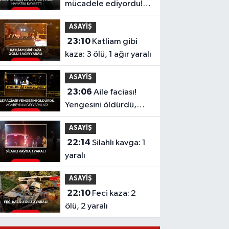
mücadele ediyordu!
Şarkıcı Cansever'den
ASAYİŞ
acı haber, hayatını
23:10
Katliam gibi
kaybetti
kaza: 3 ölü, 1 ağır yaralı
ASAYİŞ
23:06
Aile faciası!
Yengesini öldürdü,
ağabeyini ağır
ASAYİŞ
yaraladı
22:14
Silahlı kavga: 1
yaralı
ASAYİŞ
22:10
Feci kaza: 2
ölü, 2 yaralı