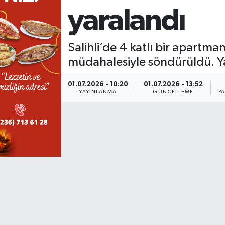
yaralandı
KÜLTÜR SANAT
SARIGÖL
KÖPRÜBAŞI
EKONOMİ
YAŞAM
SARUHANLI
KULA
EĞİTİM
Salihli’de 4 katlı bir apartma
müdahalesiyle söndürüldü. Y
LIFE
SELENDİ
SALİHLİ
KÜLTÜR SANAT
01.07.2026 - 10:20
01.07.2026 - 13:52
YAYINLANMA
GÜNCELLEME
P
KIRKAĞAÇ
SARIGÖL
SPOR
DEMİRCİ
SARUHANLI
YAŞAM
GÖLMARMARA
ŞEHZADELER
LIFE
GÖRDES
SELENDİ
BİLİM VE TEKNOLOJİ
KÖPRÜBAŞI
SOMA
YAZARLAR
SOMA
TURGUTLU
MANİSA'NIN YÖRESEL LEZZETLERİ