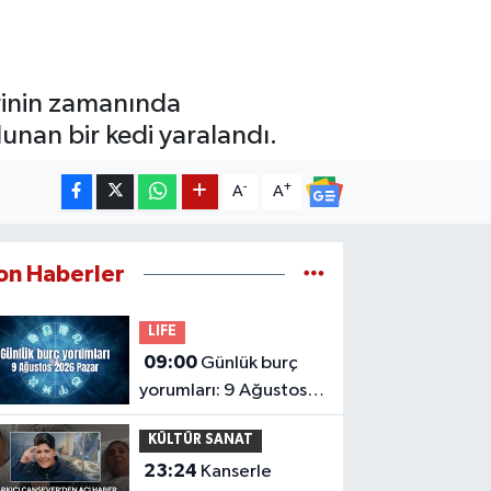
erinin zamanında
nan bir kedi yaralandı.
-
+
A
A
on Haberler
LIFE
09:00
Günlük burç
yorumları: 9 Ağustos
2026 Pazar
KÜLTÜR SANAT
23:24
Kanserle