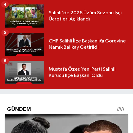
4
Salihli'de 2026 Üzüm Sezonu İşçi
Ücretleri Açıklandı
5
CHP Salihli İlçe Başkanlığı Görevine
Namık Balıkay Getirildi
6
Mustafa Özer, Yeni Parti Salihli
Kurucu İlçe Başkanı Oldu