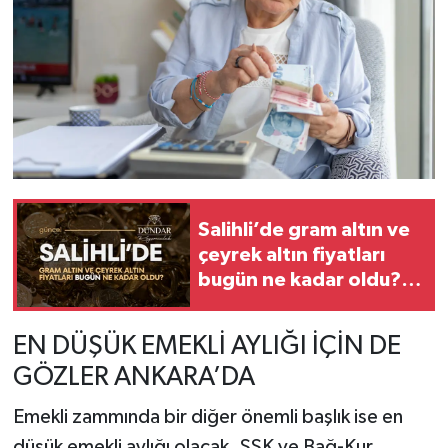
Salihli’de gram altın ve
çeyrek altın fiyatları
bugün ne kadar oldu?
(06.08.2026)
EN DÜŞÜK EMEKLİ AYLIĞI İÇİN DE
GÖZLER ANKARA’DA
Emekli zammında bir diğer önemli başlık ise en
düşük emekli aylığı olacak. SSK ve Bağ-Kur