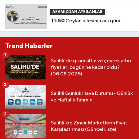
ARAMIZDAN AYRILANLAR
11:50
Ceylan ailesinin acı günü
Trend Haberler
1
Salihli’de gram altın ve çeyrek altın
fiyatları bugün ne kadar oldu?
(06.08.2026)
2
Salihli Günlük Hava Durumu - Günlük
ve Haftalık Tahmin
3
Salihli'de Zincir Marketlerin Fiyat
Karşılaştırması (Güncel Liste)