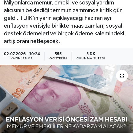
Milyonlarca memur, emekli ve sosyal yardım
alıcısının beklediği temmuz zammında kritik gün
KÜLTÜR SANAT
SARIGÖL
KÖPRÜBAŞI
EKONOMİ
geldi. TÜİK'in yarın açıklayacağı haziran ayı
enflasyon verisiyle birlikte maaş zamları, sosyal
YAŞAM
SARUHANLI
KULA
EĞİTİM
destek ödemeleri ve birçok ödeme kalemindeki
LIFE
SELENDİ
SALİHLİ
KÜLTÜR SANAT
artış oranı netleşecek.
02.07.2026 - 10:24
555
3 DK
KIRKAĞAÇ
SARIGÖL
SPOR
YAYINLANMA
GÖSTERIM
OKUNMA SÜRESI
DEMİRCİ
SARUHANLI
YAŞAM
GÖLMARMARA
ŞEHZADELER
LIFE
GÖRDES
SELENDİ
BİLİM VE TEKNOLOJİ
KÖPRÜBAŞI
SOMA
YAZARLAR
SOMA
TURGUTLU
MANİSA'NIN YÖRESEL LEZZETLERİ