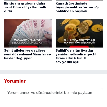
Bir sigara grubuna daha
Kanatlı üretiminde
zam! Güncel fiyatlar belli
biyogüvenlik seferberliği
oldu
Salihli'den başladı
Şehit aileleri ve gazilere
Salihli'de altın fiyatları
yeni düzenleme! Maaşlar ve
yeniden yükselişe geçti!
haklar değişiyor
Gram altın 6 bin TL
seviyesini aştı
Yorumlar