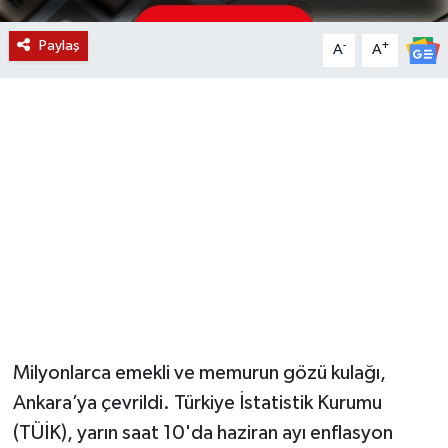
YUNUSEMRE
MANİSA'YI KEŞFET
Paylaş
-
+
A
A
TÜRKİYE'DE TREND HABERLER
ÖZEL HABER
Milyonlarca emekli ve memurun gözü kulağı,
Ankara’ya çevrildi. Türkiye İstatistik Kurumu
(TÜİK), yarın saat 10'da haziran ayı enflasyon