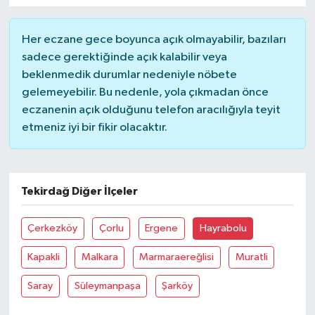
YUNUSEMRE
MANİSA'YI KEŞFET
Her eczane gece boyunca açık olmayabilir, bazıları
sadece gerektiğinde açık kalabilir veya
TÜRKİYE'DE TREND HABERLER
beklenmedik durumlar nedeniyle nöbete
gelemeyebilir. Bu nedenle, yola çıkmadan önce
ÖZEL HABER
eczanenin açık olduğunu telefon aracılığıyla teyit
etmeniz iyi bir fikir olacaktır.
Tekirdağ Diğer İlçeler
Çerkezköy
Çorlu
Ergene
Hayrabolu
Kapakli
Malkara
Marmaraereğlisi
Muratli
Saray
Süleymanpaşa
Şarköy